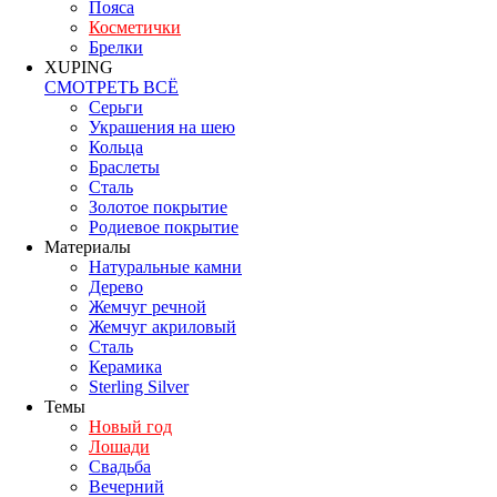
Пояса
Косметички
Брелки
XUPING
СМОТРЕТЬ ВСЁ
Серьги
Украшения на шею
Кольца
Браслеты
Сталь
Золотое покрытие
Родиевое покрытие
Материалы
Натуральные камни
Дерево
Жемчуг речной
Жемчуг акриловый
Сталь
Керамика
Sterling Silver
Темы
Новый год
Лошади
Свадьба
Вечерний