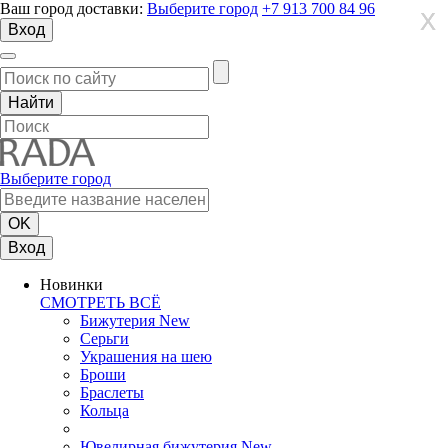
Ваш город доставки:
Выберите город
+7 913 700 84 96
X
X
X
Вход
Выберите город
Вход
Новинки
СМОТРЕТЬ ВСЁ
Бижутерия New
Серьги
Украшения на шею
Броши
Браслеты
Кольца
Ювелирная бижутерия New