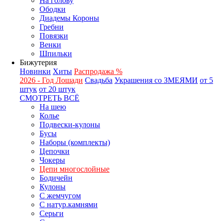
На голову
Ободки
Диадемы Короны
Гребни
Повязки
Венки
Шпильки
Бижутерия
Новинки
Хиты
Распродажа %
2026 - Год Лошади
Свадьба
Украшения со ЗМЕЯМИ
от 5
штук
от 20 штук
СМОТРЕТЬ ВСЁ
На шею
Колье
Подвески-кулоны
Бусы
Наборы (комплекты)
Цепочки
Чокеры
Цепи многослойные
Бодичейн
Кулоны
С жемчугом
С натур.камнями
Серьги