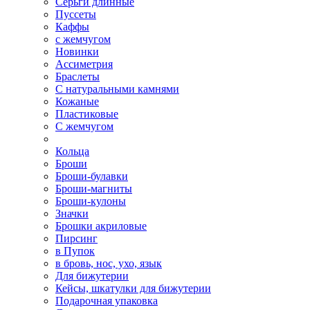
Серьги длинные
Пуссеты
Каффы
с жемчугом
Новинки
Ассиметрия
Браслеты
С натуральными камнями
Кожаные
Пластиковые
С жемчугом
Кольца
Броши
Броши-булавки
Броши-магниты
Броши-кулоны
Значки
Брошки акриловые
Пирсинг
в Пупок
в бровь, нос, ухо, язык
Для бижутерии
Кейсы, шкатулки для бижутерии
Подарочная упаковка