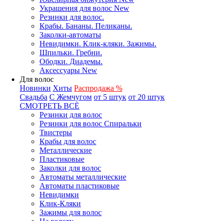
Украшения для волос New
Резинки для волос.
Крабы. Бананы. Пеликаны.
Заколки-автоматы
Невидимки. Клик-кляки. Зажимы.
Шпильки. Гребни.
Ободки. Диадемы.
Аксессуары New
Для волос
Новинки
Хиты
Распродажа %
Свадьба
С Жемчугом
от 5 штук
от 20 штук
СМОТРЕТЬ ВСЁ
Резинки для волос
Резинки для волос Спиральки
Твистеры
Крабы для волос
Металлические
Пластиковые
Заколки для волос
Автоматы металлические
Автоматы пластиковые
Невидимки
Клик-Кляки
Зажимы для волос