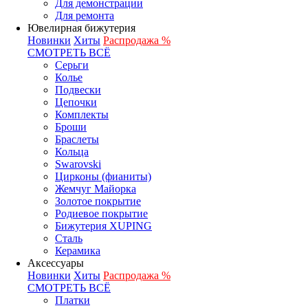
Для демонстрации
Для ремонта
Ювелирная бижутерия
Новинки
Хиты
Распродажа %
СМОТРЕТЬ ВСЁ
Серьги
Колье
Подвески
Цепочки
Комплекты
Броши
Браслеты
Кольца
Swarovski
Цирконы (фианиты)
Жемчуг Майорка
Золотое покрытие
Родиевое покрытие
Бижутерия XUPING
Сталь
Керамика
Аксессуары
Новинки
Хиты
Распродажа %
СМОТРЕТЬ ВСЁ
Платки