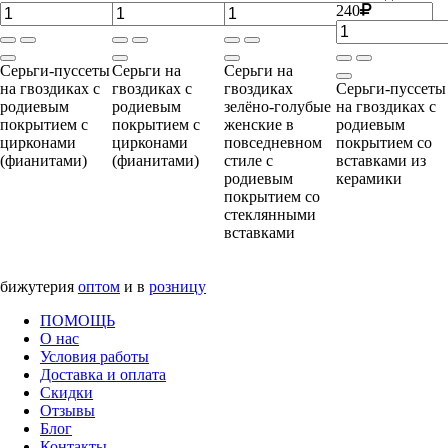
240
Серьги-пуссеты
Серьги на
Серьги на
на гвоздиках с
гвоздиках с
гвоздиках
Серьги-пуссеты
родиевым
родиевым
зелёно-голубые
на гвоздиках с
покрытием с
покрытием с
женские в
родиевым
цирконами
цирконами
повседневном
покрытием со
(фианитами)
(фианитами)
стиле с
вставками из
родиевым
керамики
покрытием со
стеклянными
вставками
бижутерия
оптом
и в
розницу
ПОМОЩЬ
О нас
Условия работы
Доставка и оплата
Скидки
Отзывы
Блог
Контакты