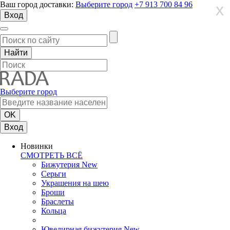
Ваш город доставки:
Выберите город
+7 913 700 84 96
X
X
X
Вход
Выберите город
Вход
Новинки
СМОТРЕТЬ ВСЁ
Бижутерия New
Серьги
Украшения на шею
Броши
Браслеты
Кольца
Ювелирная бижутерия New