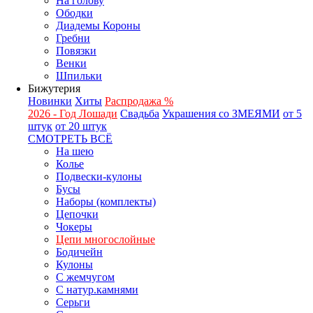
На голову
Ободки
Диадемы Короны
Гребни
Повязки
Венки
Шпильки
Бижутерия
Новинки
Хиты
Распродажа %
2026 - Год Лошади
Свадьба
Украшения со ЗМЕЯМИ
от 5
штук
от 20 штук
СМОТРЕТЬ ВСЁ
На шею
Колье
Подвески-кулоны
Бусы
Наборы (комплекты)
Цепочки
Чокеры
Цепи многослойные
Бодичейн
Кулоны
С жемчугом
С натур.камнями
Серьги