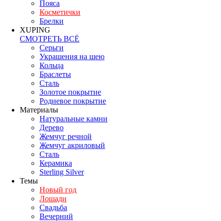
Пояса
Косметички
Брелки
XUPING
СМОТРЕТЬ ВСЁ
Серьги
Украшения на шею
Кольца
Браслеты
Сталь
Золотое покрытие
Родиевое покрытие
Материалы
Натуральные камни
Дерево
Жемчуг речной
Жемчуг акриловый
Сталь
Керамика
Sterling Silver
Темы
Новый год
Лошади
Свадьба
Вечерний