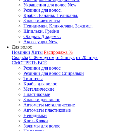
Украшения для волос New
Резинки для волос.
Крабы. Бананы. Пеликаны.
Заколки-автоматы
Невидимки. Клик-кляки. Зажимы.
Шпильки. Гребни.
Ободки. Диадемы.
Аксессуары New
Для волос
Новинки
Хиты
Распродажа %
Свадьба
С Жемчугом
от 5 штук
от 20 штук
СМОТРЕТЬ ВСЁ
Резинки для волос
Резинки для волос Спиральки
Твистеры
Крабы для волос
Металлические
Пластиковые
Заколки для волос
Автоматы металлические
Автоматы пластиковые
Невидимки
Клик-Кляки
Зажимы для волос