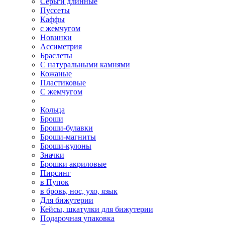
Серьги длинные
Пуссеты
Каффы
с жемчугом
Новинки
Ассиметрия
Браслеты
С натуральными камнями
Кожаные
Пластиковые
С жемчугом
Кольца
Броши
Броши-булавки
Броши-магниты
Броши-кулоны
Значки
Брошки акриловые
Пирсинг
в Пупок
в бровь, нос, ухо, язык
Для бижутерии
Кейсы, шкатулки для бижутерии
Подарочная упаковка