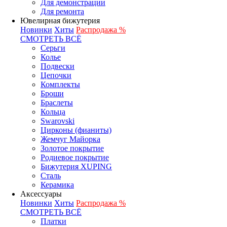
Для демонстрации
Для ремонта
Ювелирная бижутерия
Новинки
Хиты
Распродажа %
СМОТРЕТЬ ВСЁ
Серьги
Колье
Подвески
Цепочки
Комплекты
Броши
Браслеты
Кольца
Swarovski
Цирконы (фианиты)
Жемчуг Майорка
Золотое покрытие
Родиевое покрытие
Бижутерия XUPING
Сталь
Керамика
Аксессуары
Новинки
Хиты
Распродажа %
СМОТРЕТЬ ВСЁ
Платки