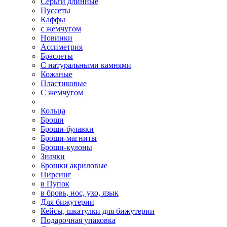
Серьги длинные
Пуссеты
Каффы
с жемчугом
Новинки
Ассиметрия
Браслеты
С натуральными камнями
Кожаные
Пластиковые
С жемчугом
Кольца
Броши
Броши-булавки
Броши-магниты
Броши-кулоны
Значки
Брошки акриловые
Пирсинг
в Пупок
в бровь, нос, ухо, язык
Для бижутерии
Кейсы, шкатулки для бижутерии
Подарочная упаковка