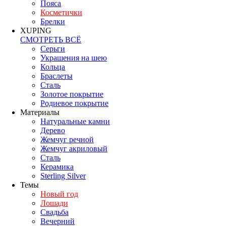
Пояса
Косметички
Брелки
XUPING
СМОТРЕТЬ ВСЁ
Серьги
Украшения на шею
Кольца
Браслеты
Сталь
Золотое покрытие
Родиевое покрытие
Материалы
Натуральные камни
Дерево
Жемчуг речной
Жемчуг акриловый
Сталь
Керамика
Sterling Silver
Темы
Новый год
Лошади
Свадьба
Вечерний