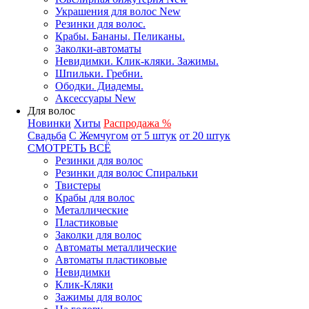
Украшения для волос New
Резинки для волос.
Крабы. Бананы. Пеликаны.
Заколки-автоматы
Невидимки. Клик-кляки. Зажимы.
Шпильки. Гребни.
Ободки. Диадемы.
Аксессуары New
Для волос
Новинки
Хиты
Распродажа %
Свадьба
С Жемчугом
от 5 штук
от 20 штук
СМОТРЕТЬ ВСЁ
Резинки для волос
Резинки для волос Спиральки
Твистеры
Крабы для волос
Металлические
Пластиковые
Заколки для волос
Автоматы металлические
Автоматы пластиковые
Невидимки
Клик-Кляки
Зажимы для волос