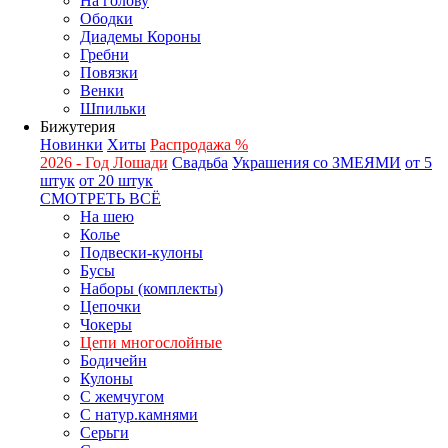
На голову
Ободки
Диадемы Короны
Гребни
Повязки
Венки
Шпильки
Бижутерия
Новинки
Хиты
Распродажа %
2026 - Год Лошади
Свадьба
Украшения со ЗМЕЯМИ
от 5
штук
от 20 штук
СМОТРЕТЬ ВСЁ
На шею
Колье
Подвески-кулоны
Бусы
Наборы (комплекты)
Цепочки
Чокеры
Цепи многослойные
Бодичейн
Кулоны
С жемчугом
С натур.камнями
Серьги