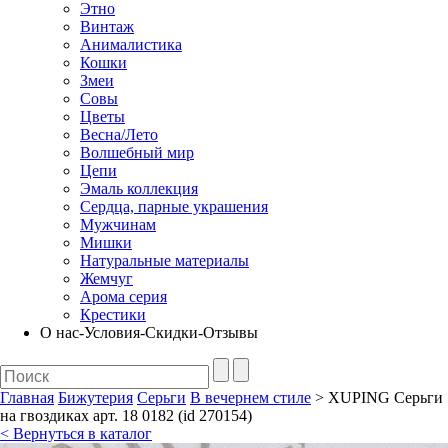
Этно
Винтаж
Анималистика
Кошки
Змеи
Совы
Цветы
Весна/Лето
Волшебный мир
Цепи
Эмаль коллекция
Сердца, парные украшения
Мужчинам
Мишки
Натуральные материалы
Жемчуг
Арома серия
Крестики
О нас-Условия-Скидки-Отзывы
Главная
Бижутерия
Серьги
В вечернем стиле
> XUPING Серьги
на гвоздиках арт. 18 0182 (id 270154)
< Вернуться в каталог