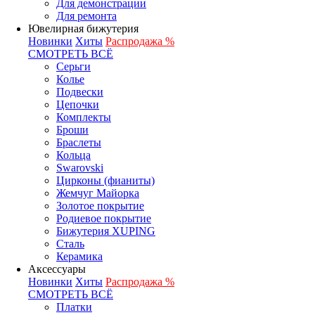
Для демонстрации
Для ремонта
Ювелирная бижутерия
Новинки
Хиты
Распродажа %
СМОТРЕТЬ ВСЁ
Серьги
Колье
Подвески
Цепочки
Комплекты
Броши
Браслеты
Кольца
Swarovski
Цирконы (фианиты)
Жемчуг Майорка
Золотое покрытие
Родиевое покрытие
Бижутерия XUPING
Сталь
Керамика
Аксессуары
Новинки
Хиты
Распродажа %
СМОТРЕТЬ ВСЁ
Платки