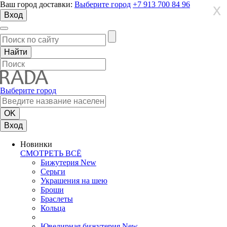
Ваш город доставки:
Выберите город
+7 913 700 84 96
X
X
X
Вход
Выберите город
Вход
Новинки
СМОТРЕТЬ ВСЁ
Бижутерия New
Серьги
Украшения на шею
Броши
Браслеты
Кольца
Ювелирная бижутерия New