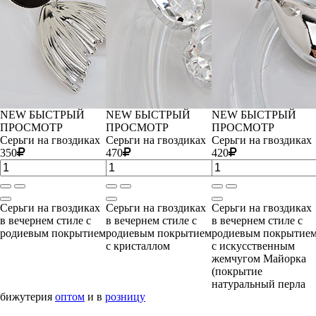
NEW
БЫСТРЫЙ
NEW
БЫСТРЫЙ
NEW
БЫСТРЫЙ
ПРОСМОТР
ПРОСМОТР
ПРОСМОТР
Серьги на гвоздиках
Серьги на гвоздиках
Серьги на гвоздиках
350
470
420
Серьги на гвоздиках
Серьги на гвоздиках
Серьги на гвоздиках
в вечернем стиле с
в вечернем стиле с
в вечернем стиле с
родиевым покрытием
родиевым покрытием
родиевым покрытие
с кристаллом
с искусственным
жемчугом Майорка
(покрытие
натуральный перла
бижутерия
оптом
и в
розницу