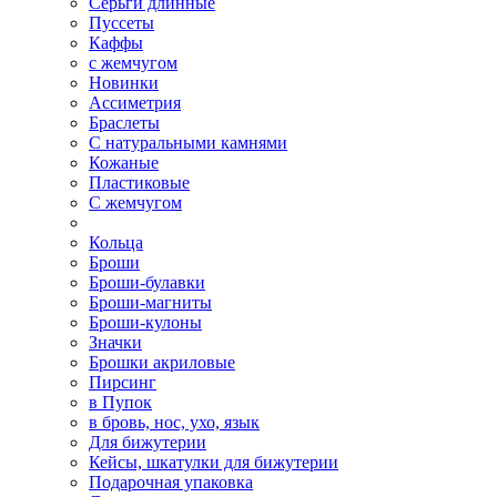
Серьги длинные
Пуссеты
Каффы
с жемчугом
Новинки
Ассиметрия
Браслеты
С натуральными камнями
Кожаные
Пластиковые
С жемчугом
Кольца
Броши
Броши-булавки
Броши-магниты
Броши-кулоны
Значки
Брошки акриловые
Пирсинг
в Пупок
в бровь, нос, ухо, язык
Для бижутерии
Кейсы, шкатулки для бижутерии
Подарочная упаковка