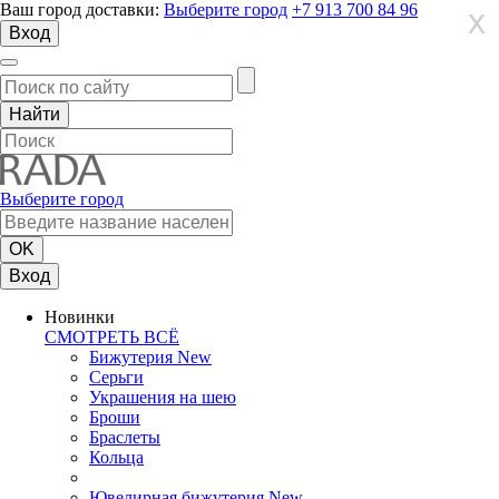
Ваш город доставки:
Выберите город
+7 913 700 84 96
X
X
X
Вход
Выберите город
Вход
Новинки
СМОТРЕТЬ ВСЁ
Бижутерия New
Серьги
Украшения на шею
Броши
Браслеты
Кольца
Ювелирная бижутерия New