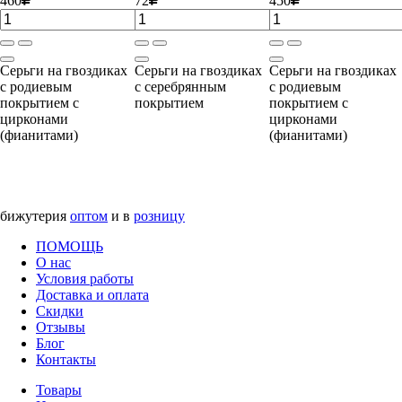
460
72
450
Серьги на гвоздиках
Серьги на гвоздиках
Серьги на гвоздиках
с родиевым
с серебрянным
с родиевым
покрытием с
покрытием
покрытием с
цирконами
цирконами
(фианитами)
(фианитами)
бижутерия
оптом
и в
розницу
ПОМОЩЬ
О нас
Условия работы
Доставка и оплата
Скидки
Отзывы
Блог
Контакты
Товары