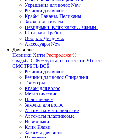
Украшения для волос New
Резинки для волос.
Крабы. Бананы. Пеликаны.
Заколки-автоматы
Невидимки. Клик-кляки. Зажимы.
Шпильки. Гребни.
Ободки. Диадемы.
Аксессуары New
Для волос
Новинки
Хиты
Распродажа %
Свадьба
С Жемчугом
от 5 штук
от 20 штук
СМОТРЕТЬ ВСЁ
Резинки для волос
Резинки для волос Спиральки
Твистеры
Крабы для волос
Металлические
Пластиковые
Заколки для волос
Автоматы металлические
Автоматы пластиковые
Невидимки
Клик-Кляки
Зажимы для волос