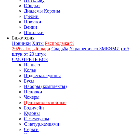
На голову
Ободки
Диадемы Короны
Гребни
Повязки
Венки
Шпильки
Бижутерия
Новинки
Хиты
Распродажа %
2026 - Год Лошади
Свадьба
Украшения со ЗМЕЯМИ
от 5
штук
от 20 штук
СМОТРЕТЬ ВСЁ
На шею
Колье
Подвески-кулоны
Бусы
Наборы (комплекты)
Цепочки
Чокеры
Цепи многослойные
Бодичейн
Кулоны
С жемчугом
С натур.камнями
Серьги