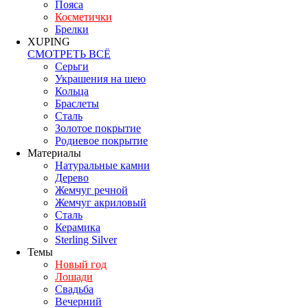
Пояса
Косметички
Брелки
XUPING
СМОТРЕТЬ ВСЁ
Серьги
Украшения на шею
Кольца
Браслеты
Сталь
Золотое покрытие
Родиевое покрытие
Материалы
Натуральные камни
Дерево
Жемчуг речной
Жемчуг акриловый
Сталь
Керамика
Sterling Silver
Темы
Новый год
Лошади
Свадьба
Вечерний