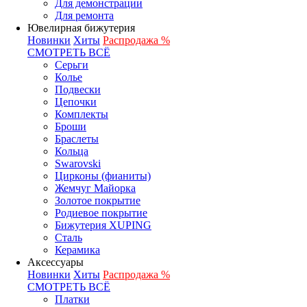
Для демонстрации
Для ремонта
Ювелирная бижутерия
Новинки
Хиты
Распродажа %
СМОТРЕТЬ ВСЁ
Серьги
Колье
Подвески
Цепочки
Комплекты
Броши
Браслеты
Кольца
Swarovski
Цирконы (фианиты)
Жемчуг Майорка
Золотое покрытие
Родиевое покрытие
Бижутерия XUPING
Сталь
Керамика
Аксессуары
Новинки
Хиты
Распродажа %
СМОТРЕТЬ ВСЁ
Платки