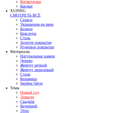
Косметички
Брелки
XUPING
СМОТРЕТЬ ВСЁ
Серьги
Украшения на шею
Кольца
Браслеты
Сталь
Золотое покрытие
Родиевое покрытие
Материалы
Натуральные камни
Дерево
Жемчуг речной
Жемчуг акриловый
Сталь
Керамика
Sterling Silver
Темы
Новый год
Лошади
Свадьба
Вечерний
Этно