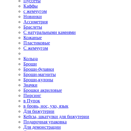
Пуссеты
Каффы
с жемчугом
Новинки
Ассиметрия
Браслеты
С натуральными камнями
Кожаные
Пластиковые
С жемчугом
Кольца
Броши
Броши-булавки
Броши-магниты
Броши-кулоны
Значки
Брошки акриловые
Пирсинг
в Пупок
в бровь, нос, ухо, язык
Для бижутерии
Кейсы, шкатулки для бижутерии
Подарочная упаковка
Для демонстрации