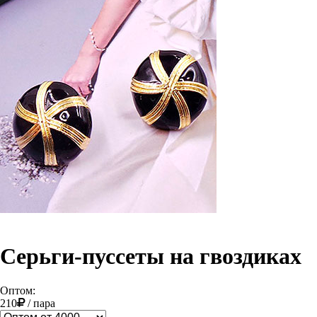
Серьги-пуссеты на гвоздиках
Оптом:
210
/
пара