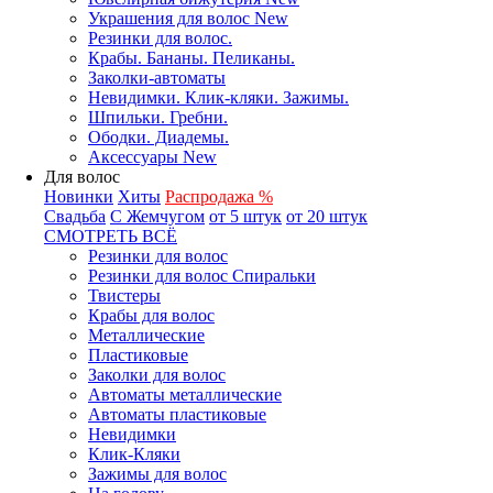
Украшения для волос New
Резинки для волос.
Крабы. Бананы. Пеликаны.
Заколки-автоматы
Невидимки. Клик-кляки. Зажимы.
Шпильки. Гребни.
Ободки. Диадемы.
Аксессуары New
Для волос
Новинки
Хиты
Распродажа %
Свадьба
С Жемчугом
от 5 штук
от 20 штук
СМОТРЕТЬ ВСЁ
Резинки для волос
Резинки для волос Спиральки
Твистеры
Крабы для волос
Металлические
Пластиковые
Заколки для волос
Автоматы металлические
Автоматы пластиковые
Невидимки
Клик-Кляки
Зажимы для волос