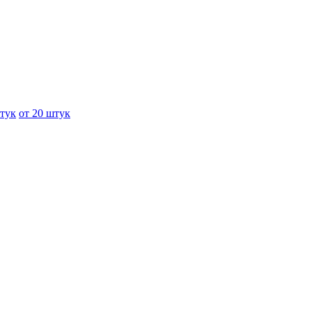
штук
от 20 штук