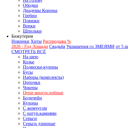
На голову
Ободки
Диадемы Короны
Гребни
Повязки
Венки
Шпильки
Бижутерия
Новинки
Хиты
Распродажа %
2026 - Год Лошади
Свадьба
Украшения со ЗМЕЯМИ
от 5 
СМОТРЕТЬ ВСЁ
На шею
Колье
Подвески-кулоны
Бусы
Наборы (комплекты)
Цепочки
Чокеры
Цепи многослойные
Бодичейн
Кулоны
С жемчугом
С натур.камнями
Серьги
Серьги длинные