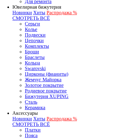
Для ремонта
Ювелирная бижутерия
Новинки
Хиты
Распродажа %
СМОТРЕТЬ ВСЁ
Серьги
Колье
Подвески
Цепочки
Комплекты
Броши
Браслеты
Кольца
Swarovski
Цирконы (фианиты)
Жемчуг Майорка
Золотое покрытие
Родиевое покрытие
Бижутерия XUPING
Сталь
Керамика
Аксессуары
Новинки
Хиты
Распродажа %
СМОТРЕТЬ ВСЁ
Платки
Пояса