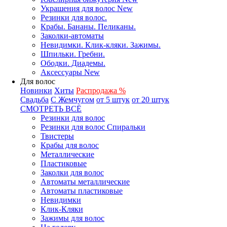
Украшения для волос New
Резинки для волос.
Крабы. Бананы. Пеликаны.
Заколки-автоматы
Невидимки. Клик-кляки. Зажимы.
Шпильки. Гребни.
Ободки. Диадемы.
Аксессуары New
Для волос
Новинки
Хиты
Распродажа %
Свадьба
С Жемчугом
от 5 штук
от 20 штук
СМОТРЕТЬ ВСЁ
Резинки для волос
Резинки для волос Спиральки
Твистеры
Крабы для волос
Металлические
Пластиковые
Заколки для волос
Автоматы металлические
Автоматы пластиковые
Невидимки
Клик-Кляки
Зажимы для волос