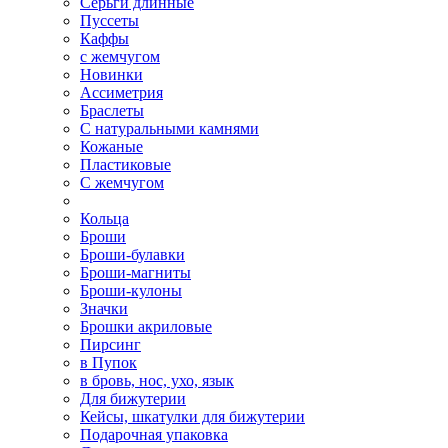
Серьги длинные
Пуссеты
Каффы
с жемчугом
Новинки
Ассиметрия
Браслеты
С натуральными камнями
Кожаные
Пластиковые
С жемчугом
Кольца
Броши
Броши-булавки
Броши-магниты
Броши-кулоны
Значки
Брошки акриловые
Пирсинг
в Пупок
в бровь, нос, ухо, язык
Для бижутерии
Кейсы, шкатулки для бижутерии
Подарочная упаковка