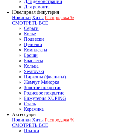
Для демонстрации
Для ремонта
Ювелирная бижутерия
Новинки
Хиты
Распродажа %
СМОТРЕТЬ ВСЁ
Серьги
Колье
Подвески
Цепочки
Комплекты
Броши
Браслеты
Кольца
Swarovski
Цирконы (фианиты)
Жемчуг Майорка
Золотое покрытие
Родиевое покрытие
Бижутерия XUPING
Сталь
Керамика
Аксессуары
Новинки
Хиты
Распродажа %
СМОТРЕТЬ ВСЁ
Платки