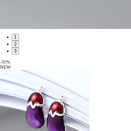
1
2
3
-31%
NEW