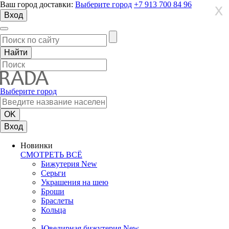
Ваш город доставки:
Выберите город
+7 913 700 84 96
X
X
X
Вход
Выберите город
Вход
Новинки
СМОТРЕТЬ ВСЁ
Бижутерия New
Серьги
Украшения на шею
Броши
Браслеты
Кольца
Ювелирная бижутерия New