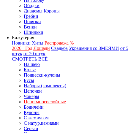
На голову
Ободки
Диадемы Короны
Гребни
Повязки
Венки
Шпильки
Бижутерия
Новинки
Хиты
Распродажа %
2026 - Год Лошади
Свадьба
Украшения со ЗМЕЯМИ
от 5
штук
от 20 штук
СМОТРЕТЬ ВСЁ
На шею
Колье
Подвески-кулоны
Бусы
Наборы (комплекты)
Цепочки
Чокеры
Цепи многослойные
Бодичейн
Кулоны
С жемчугом
С натур.камнями
Серьги