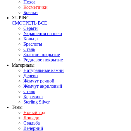
Пояса
Косметички
Брелки
XUPING
СМОТРЕТЬ ВСЁ
Серьги
Украшения на шею
Кольца
Браслеты
Сталь
Золотое покрытие
Родиевое покрытие
Материалы
Натуральные камни
Дерево
Жемчуг речной
Жемчуг акриловый
Сталь
Керамика
Sterling Silver
Темы
Новый год
Лошади
Свадьба
Вечерний