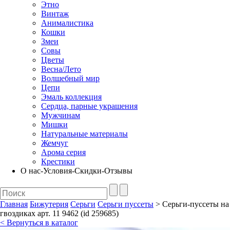
Этно
Винтаж
Анималистика
Кошки
Змеи
Совы
Цветы
Весна/Лето
Волшебный мир
Цепи
Эмаль коллекция
Сердца, парные украшения
Мужчинам
Мишки
Натуральные материалы
Жемчуг
Арома серия
Крестики
О нас-Условия-Скидки-Отзывы
Главная
Бижутерия
Серьги
Серьги пуссеты
> Серьги-пуссеты на
гвоздиках арт. 11 9462 (id 259685)
< Вернуться в каталог