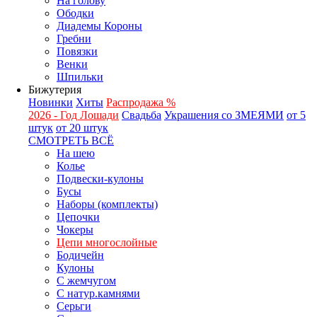
На голову
Ободки
Диадемы Короны
Гребни
Повязки
Венки
Шпильки
Бижутерия
Новинки
Хиты
Распродажа %
2026 - Год Лошади
Свадьба
Украшения со ЗМЕЯМИ
от 5
штук
от 20 штук
СМОТРЕТЬ ВСЁ
На шею
Колье
Подвески-кулоны
Бусы
Наборы (комплекты)
Цепочки
Чокеры
Цепи многослойные
Бодичейн
Кулоны
С жемчугом
С натур.камнями
Серьги