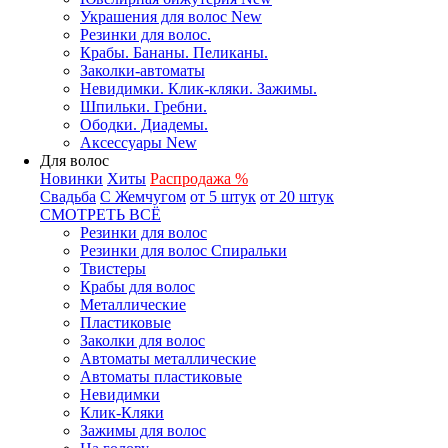
Украшения для волос New
Резинки для волос.
Крабы. Бананы. Пеликаны.
Заколки-автоматы
Невидимки. Клик-кляки. Зажимы.
Шпильки. Гребни.
Ободки. Диадемы.
Аксессуары New
Для волос
Новинки
Хиты
Распродажа %
Свадьба
С Жемчугом
от 5 штук
от 20 штук
СМОТРЕТЬ ВСЁ
Резинки для волос
Резинки для волос Спиральки
Твистеры
Крабы для волос
Металлические
Пластиковые
Заколки для волос
Автоматы металлические
Автоматы пластиковые
Невидимки
Клик-Кляки
Зажимы для волос