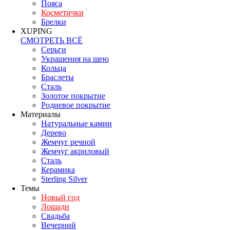
Пояса
Косметички
Брелки
XUPING
СМОТРЕТЬ ВСЁ
Серьги
Украшения на шею
Кольца
Браслеты
Сталь
Золотое покрытие
Родиевое покрытие
Материалы
Натуральные камни
Дерево
Жемчуг речной
Жемчуг акриловый
Сталь
Керамика
Sterling Silver
Темы
Новый год
Лошади
Свадьба
Вечерний