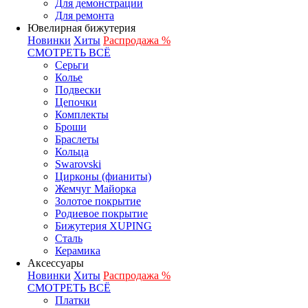
Для демонстрации
Для ремонта
Ювелирная бижутерия
Новинки
Хиты
Распродажа %
СМОТРЕТЬ ВСЁ
Серьги
Колье
Подвески
Цепочки
Комплекты
Броши
Браслеты
Кольца
Swarovski
Цирконы (фианиты)
Жемчуг Майорка
Золотое покрытие
Родиевое покрытие
Бижутерия XUPING
Сталь
Керамика
Аксессуары
Новинки
Хиты
Распродажа %
СМОТРЕТЬ ВСЁ
Платки