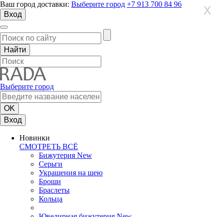
Ваш город доставки:
Выберите город
+7 913 700 84 96
X
X
X
Вход
Выберите город
Вход
Новинки
СМОТРЕТЬ ВСЁ
Бижутерия New
Серьги
Украшения на шею
Броши
Браслеты
Кольца
Ювелирная бижутерия New