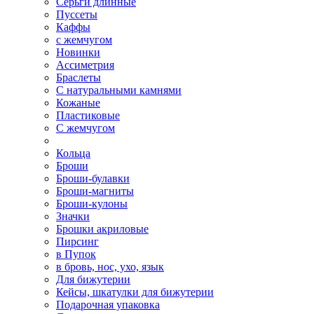
Серьги длинные
Пуссеты
Каффы
с жемчугом
Новинки
Ассиметрия
Браслеты
С натуральными камнями
Кожаные
Пластиковые
С жемчугом
Кольца
Броши
Броши-булавки
Броши-магниты
Броши-кулоны
Значки
Брошки акриловые
Пирсинг
в Пупок
в бровь, нос, ухо, язык
Для бижутерии
Кейсы, шкатулки для бижутерии
Подарочная упаковка