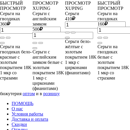
БЫСТРЫЙ
ПРОСМОТР
ПРОСМОТР
БЫСТРЫЙ
ПРОСМОТР
XUPING
XUPING
ПРОСМОТР
Серьги на
Серьги с
Серьги
Серьги на
гвоздиках
английским
410
гвоздиках
360
замком
160
500
Серьги бело-
Серьги на
жёлтые с
Серьги на
гвоздиках бело-
Серьги с
золотым
гвоздиках
красные с
английским
покрытием 18K
белые с
золотым
замком белые с
1 мкр с
золотым
покрытием 18K
золотым
цирконами
покрытием 18K
1 мкр со
покрытием 18K
(фианитами)
1 мкр со
стразами
1 мкр с
стразами
цирконами
(фианитами)
бижутерия
оптом
и в
розницу
ПОМОЩЬ
О нас
Условия работы
Доставка и оплата
Скидки
Отзывы