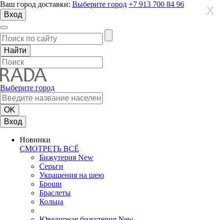
Ваш город доставки:
Выберите город
+7 913 700 84 96
X
X
X
Вход
Выберите город
Вход
Новинки
СМОТРЕТЬ ВСЁ
Бижутерия New
Серьги
Украшения на шею
Броши
Браслеты
Кольца
Ювелирная бижутерия New