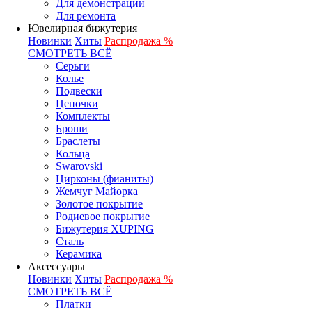
Для демонстрации
Для ремонта
Ювелирная бижутерия
Новинки
Хиты
Распродажа %
СМОТРЕТЬ ВСЁ
Серьги
Колье
Подвески
Цепочки
Комплекты
Броши
Браслеты
Кольца
Swarovski
Цирконы (фианиты)
Жемчуг Майорка
Золотое покрытие
Родиевое покрытие
Бижутерия XUPING
Сталь
Керамика
Аксессуары
Новинки
Хиты
Распродажа %
СМОТРЕТЬ ВСЁ
Платки