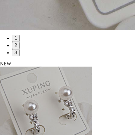
1
2
3
NEW