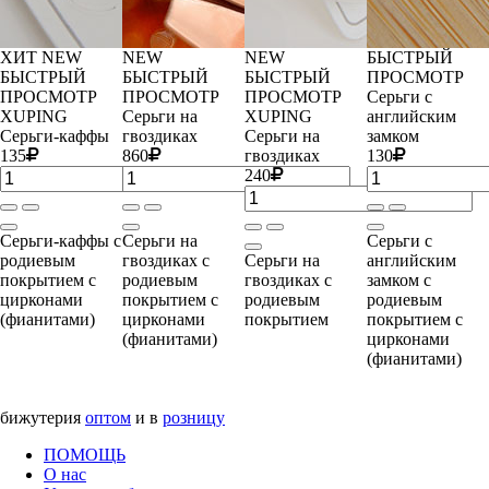
ХИТ
NEW
NEW
NEW
БЫСТРЫЙ
БЫСТРЫЙ
БЫСТРЫЙ
БЫСТРЫЙ
ПРОСМОТР
ПРОСМОТР
ПРОСМОТР
ПРОСМОТР
Серьги с
XUPING
Серьги на
XUPING
английским
Серьги-каффы
гвоздиках
Серьги на
замком
135
860
гвоздиках
130
240
Серьги-каффы с
Серьги на
Серьги с
родиевым
гвоздиках с
Серьги на
английским
покрытием с
родиевым
гвоздиках с
замком с
цирконами
покрытием с
родиевым
родиевым
(фианитами)
цирконами
покрытием
покрытием с
(фианитами)
цирконами
(фианитами)
бижутерия
оптом
и в
розницу
ПОМОЩЬ
О нас