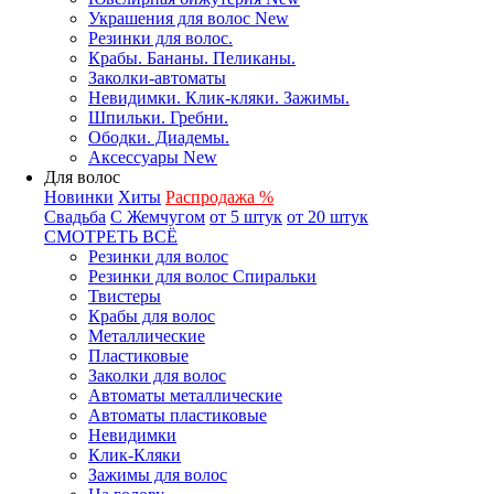
Украшения для волос New
Резинки для волос.
Крабы. Бананы. Пеликаны.
Заколки-автоматы
Невидимки. Клик-кляки. Зажимы.
Шпильки. Гребни.
Ободки. Диадемы.
Аксессуары New
Для волос
Новинки
Хиты
Распродажа %
Свадьба
С Жемчугом
от 5 штук
от 20 штук
СМОТРЕТЬ ВСЁ
Резинки для волос
Резинки для волос Спиральки
Твистеры
Крабы для волос
Металлические
Пластиковые
Заколки для волос
Автоматы металлические
Автоматы пластиковые
Невидимки
Клик-Кляки
Зажимы для волос