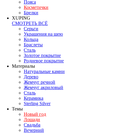
Пояса
Косметички
Брелки
XUPING
СМОТРЕТЬ ВСЁ
Серьги
Украшения на шею
Кольца
Браслеты
Сталь
Золотое покрытие
Родиевое покрытие
Материалы
Натуральные камни
Дерево
Жемчуг речной
Жемчуг акриловый
Сталь
Керамика
Sterling Silver
Темы
Новый год
Лошади
Свадьба
Вечерний