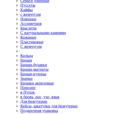
Серьги длинные
Пуссеты
Каффы
с жемчугом
Новинки
Ассиметрия
Браслеты
С натуральными камнями
Кожаные
Пластиковые
С жемчугом
Кольца
Броши
Броши-булавки
Броши-магниты
Броши-кулоны
Значки
Брошки акриловые
Пирсинг
в Пупок
в бровь, нос, ухо, язык
Для бижутерии
Кейсы, шкатулки для бижутерии
Подарочная упаковка