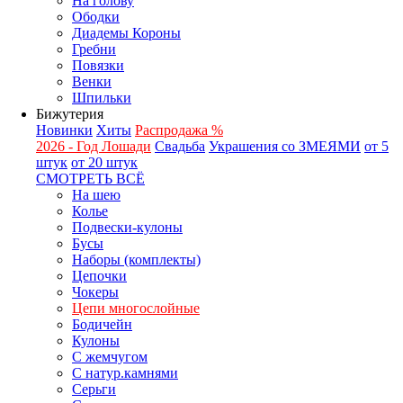
На голову
Ободки
Диадемы Короны
Гребни
Повязки
Венки
Шпильки
Бижутерия
Новинки
Хиты
Распродажа %
2026 - Год Лошади
Свадьба
Украшения со ЗМЕЯМИ
от 5
штук
от 20 штук
СМОТРЕТЬ ВСЁ
На шею
Колье
Подвески-кулоны
Бусы
Наборы (комплекты)
Цепочки
Чокеры
Цепи многослойные
Бодичейн
Кулоны
С жемчугом
С натур.камнями
Серьги