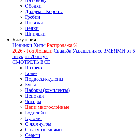
На голову
Ободки
Диадемы Короны
Гребни
Повязки
Венки
Шпильки
Бижутерия
Новинки
Хиты
Распродажа %
2026 - Год Лошади
Свадьба
Украшения со ЗМЕЯМИ
от 5
штук
от 20 штук
СМОТРЕТЬ ВСЁ
На шею
Колье
Подвески-кулоны
Бусы
Наборы (комплекты)
Цепочки
Чокеры
Цепи многослойные
Бодичейн
Кулоны
С жемчугом
С натур.камнями
Серьги