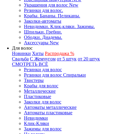
Украшения для волос New
Резинки для волос.
Крабы. Бананы. Пеликаны.
Заколки-автоматы
Невидимки. Клик-кляки. Зажимы.
Шпильки. Гребни.
Ободки. Диадемы.
Аксессуары New
Для волос
Новинки
Хиты
Распродажа %
Свадьба
С Жемчугом
от 5 штук
от 20 штук
СМОТРЕТЬ ВСЁ
Резинки для волос
Резинки для волос Спиральки
Твистеры
Крабы для волос
Металлические
Пластиковые
Заколки для волос
Автоматы металлические
Автоматы пластиковые
Невидимки
Клик-Кляки
Зажимы для волос