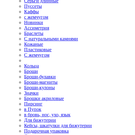
Серьги длинные
Пуссеты
Каффы
с жемчугом
Новинки
Ассиметрия
Браслеты
С натуральными камнями
Кожаные
Пластиковые
С жемчугом
Кольца
Броши
Броши-булавки
Броши-магниты
Броши-кулоны
Значки
Брошки акриловые
Пирсинг
в Пупок
в бровь, нос, ухо, язык
Для бижутерии
Кейсы, шкатулки для бижутерии
Подарочная упаковка