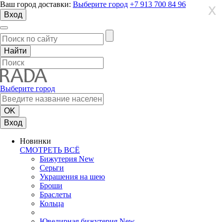
Ваш город доставки:
Выберите город
+7 913 700 84 96
X
X
X
Вход
Выберите город
Вход
Новинки
СМОТРЕТЬ ВСЁ
Бижутерия New
Серьги
Украшения на шею
Броши
Браслеты
Кольца
Ювелирная бижутерия New