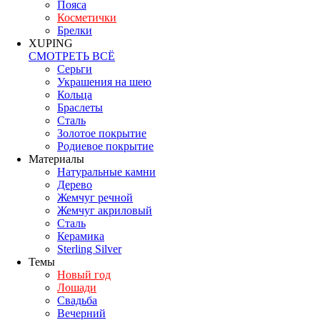
Пояса
Косметички
Брелки
XUPING
СМОТРЕТЬ ВСЁ
Серьги
Украшения на шею
Кольца
Браслеты
Сталь
Золотое покрытие
Родиевое покрытие
Материалы
Натуральные камни
Дерево
Жемчуг речной
Жемчуг акриловый
Сталь
Керамика
Sterling Silver
Темы
Новый год
Лошади
Свадьба
Вечерний