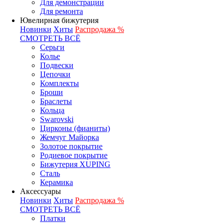
Для демонстрации
Для ремонта
Ювелирная бижутерия
Новинки
Хиты
Распродажа %
СМОТРЕТЬ ВСЁ
Серьги
Колье
Подвески
Цепочки
Комплекты
Броши
Браслеты
Кольца
Swarovski
Цирконы (фианиты)
Жемчуг Майорка
Золотое покрытие
Родиевое покрытие
Бижутерия XUPING
Сталь
Керамика
Аксессуары
Новинки
Хиты
Распродажа %
СМОТРЕТЬ ВСЁ
Платки