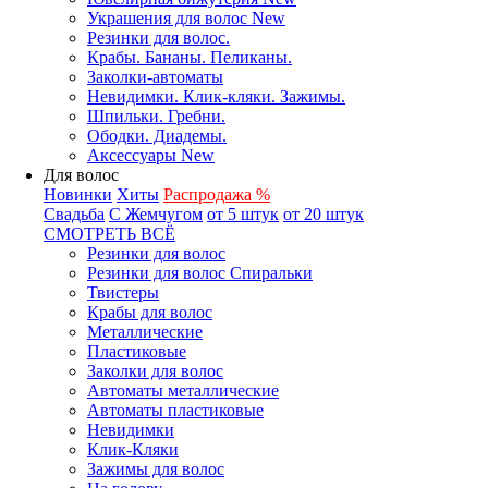
Украшения для волос New
Резинки для волос.
Крабы. Бананы. Пеликаны.
Заколки-автоматы
Невидимки. Клик-кляки. Зажимы.
Шпильки. Гребни.
Ободки. Диадемы.
Аксессуары New
Для волос
Новинки
Хиты
Распродажа %
Свадьба
С Жемчугом
от 5 штук
от 20 штук
СМОТРЕТЬ ВСЁ
Резинки для волос
Резинки для волос Спиральки
Твистеры
Крабы для волос
Металлические
Пластиковые
Заколки для волос
Автоматы металлические
Автоматы пластиковые
Невидимки
Клик-Кляки
Зажимы для волос