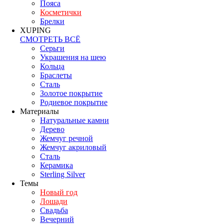
Пояса
Косметички
Брелки
XUPING
СМОТРЕТЬ ВСЁ
Серьги
Украшения на шею
Кольца
Браслеты
Сталь
Золотое покрытие
Родиевое покрытие
Материалы
Натуральные камни
Дерево
Жемчуг речной
Жемчуг акриловый
Сталь
Керамика
Sterling Silver
Темы
Новый год
Лошади
Свадьба
Вечерний