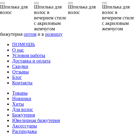
Шпилька для
Шпилька для
Шпилька для
Шпилька для
волос
волос в
волос
волос в
вечернем стиле
вечернем стиле
с акриловым
с акриловым
жемчугом
жемчугом
бижутерия
оптом
и в
розницу
ПОМОЩЬ
О нас
Условия работы
Доставка и оплата
Скидки
Отзывы
Блог
Контакты
Товары
Новинки
Хиты
Для волос
Бижутерия
Ювелирная бижутерия
Аксессуары
Распродажа