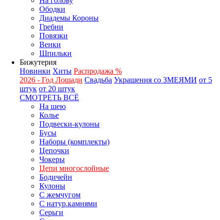
На голову
Ободки
Диадемы Короны
Гребни
Повязки
Венки
Шпильки
Бижутерия
Новинки
Хиты
Распродажа %
2026 - Год Лошади
Свадьба
Украшения со ЗМЕЯМИ
от 5
штук
от 20 штук
СМОТРЕТЬ ВСЁ
На шею
Колье
Подвески-кулоны
Бусы
Наборы (комплекты)
Цепочки
Чокеры
Цепи многослойные
Бодичейн
Кулоны
С жемчугом
С натур.камнями
Серьги