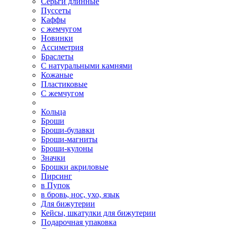
Серьги длинные
Пуссеты
Каффы
с жемчугом
Новинки
Ассиметрия
Браслеты
С натуральными камнями
Кожаные
Пластиковые
С жемчугом
Кольца
Броши
Броши-булавки
Броши-магниты
Броши-кулоны
Значки
Брошки акриловые
Пирсинг
в Пупок
в бровь, нос, ухо, язык
Для бижутерии
Кейсы, шкатулки для бижутерии
Подарочная упаковка