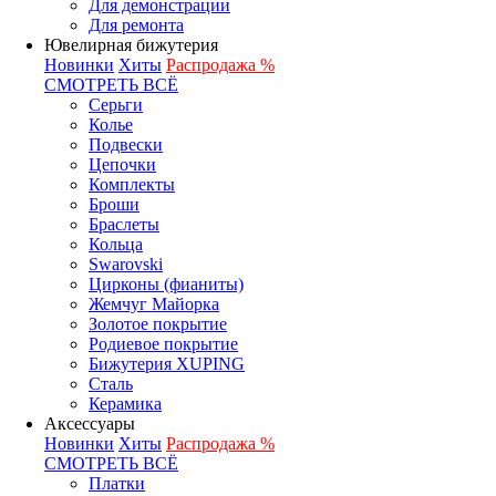
Для демонстрации
Для ремонта
Ювелирная бижутерия
Новинки
Хиты
Распродажа %
СМОТРЕТЬ ВСЁ
Серьги
Колье
Подвески
Цепочки
Комплекты
Броши
Браслеты
Кольца
Swarovski
Цирконы (фианиты)
Жемчуг Майорка
Золотое покрытие
Родиевое покрытие
Бижутерия XUPING
Сталь
Керамика
Аксессуары
Новинки
Хиты
Распродажа %
СМОТРЕТЬ ВСЁ
Платки