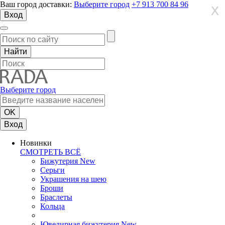
Ваш город доставки:
Выберите город
+7 913 700 84 96
X
X
X
Вход
Выберите город
Вход
Новинки
СМОТРЕТЬ ВСЁ
Бижутерия New
Серьги
Украшения на шею
Броши
Браслеты
Кольца
Ювелирная бижутерия New