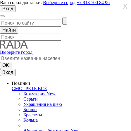
Ваш город доставки:
Выберите город
+7 913 700 84 96
X
X
X
Вход
Выберите город
Вход
Новинки
СМОТРЕТЬ ВСЁ
Бижутерия New
Серьги
Украшения на шею
Броши
Браслеты
Кольца
Ювелирная бижутерия New