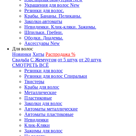
Украшения для волос New
Резинки для волос.
Крабы. Бананы. Пеликаны.
Заколки-автоматы
Невидимки. Клик-кляки. Зажимы.
Шпильки. Гребни.
Ободки. Диадемы.
Аксессуары New
Для волос
Новинки
Хиты
Распродажа %
Свадьба
С Жемчугом
от 5 штук
от 20 штук
СМОТРЕТЬ ВСЁ
Резинки для волос
Резинки для волос Спиральки
Твистеры
Крабы для волос
Металлические
Пластиковые
Заколки для волос
Автоматы металлические
Автоматы пластиковые
Невидимки
Клик-Кляки
Зажимы для волос