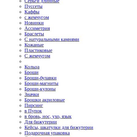
Серьги длинные
Пуссеты
Каффы
с жемчугом
Новинки
Ассиметрия
Браслеты
С натуральными камнями
Кожаные
Пластиковые
С жемчугом
Кольца
Броши
Броши-булавки
Броши-магниты
Броши-кулоны
Значки
Брошки акриловые
Пирсинг
в Пупок
в бровь, нос, ухо, язык
Для бижутерии
Кейсы, шкатулки для бижутерии
Подарочная упаковка