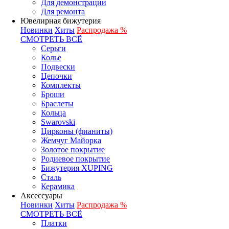
Для демонстрации
Для ремонта
Ювелирная бижутерия
Новинки
Хиты
Распродажа %
СМОТРЕТЬ ВСЁ
Серьги
Колье
Подвески
Цепочки
Комплекты
Броши
Браслеты
Кольца
Swarovski
Цирконы (фианиты)
Жемчуг Майорка
Золотое покрытие
Родиевое покрытие
Бижутерия XUPING
Сталь
Керамика
Аксессуары
Новинки
Хиты
Распродажа %
СМОТРЕТЬ ВСЁ
Платки