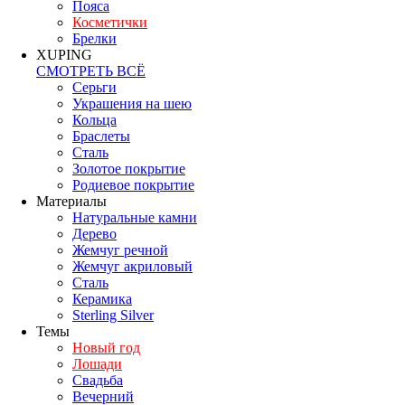
Пояса
Косметички
Брелки
XUPING
СМОТРЕТЬ ВСЁ
Серьги
Украшения на шею
Кольца
Браслеты
Сталь
Золотое покрытие
Родиевое покрытие
Материалы
Натуральные камни
Дерево
Жемчуг речной
Жемчуг акриловый
Сталь
Керамика
Sterling Silver
Темы
Новый год
Лошади
Свадьба
Вечерний