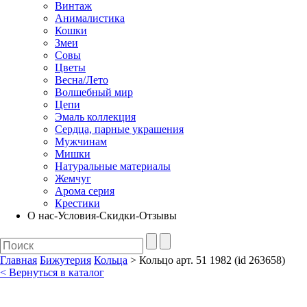
Винтаж
Анималистика
Кошки
Змеи
Совы
Цветы
Весна/Лето
Волшебный мир
Цепи
Эмаль коллекция
Сердца, парные украшения
Мужчинам
Мишки
Натуральные материалы
Жемчуг
Арома серия
Крестики
О нас-Условия-Скидки-Отзывы
Главная
Бижутерия
Кольца
> Кольцо арт. 51 1982 (id 263658)
< Вернуться в каталог