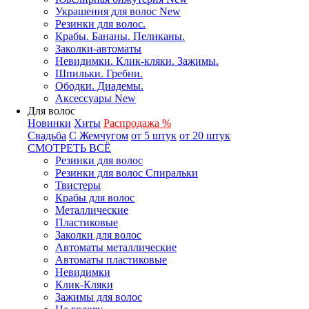
Украшения для волос New
Резинки для волос.
Крабы. Бананы. Пеликаны.
Заколки-автоматы
Невидимки. Клик-кляки. Зажимы.
Шпильки. Гребни.
Ободки. Диадемы.
Аксессуары New
Для волос
Новинки
Хиты
Распродажа %
Свадьба
С Жемчугом
от 5 штук
от 20 штук
СМОТРЕТЬ ВСЁ
Резинки для волос
Резинки для волос Спиральки
Твистеры
Крабы для волос
Металлические
Пластиковые
Заколки для волос
Автоматы металлические
Автоматы пластиковые
Невидимки
Клик-Кляки
Зажимы для волос