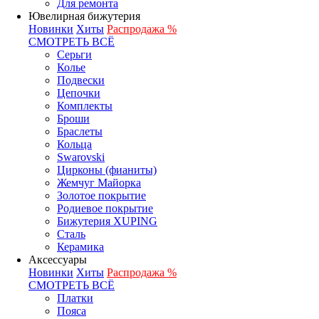
Для ремонта
Ювелирная бижутерия
Новинки
Хиты
Распродажа %
СМОТРЕТЬ ВСЁ
Серьги
Колье
Подвески
Цепочки
Комплекты
Броши
Браслеты
Кольца
Swarovski
Цирконы (фианиты)
Жемчуг Майорка
Золотое покрытие
Родиевое покрытие
Бижутерия XUPING
Сталь
Керамика
Аксессуары
Новинки
Хиты
Распродажа %
СМОТРЕТЬ ВСЁ
Платки
Пояса