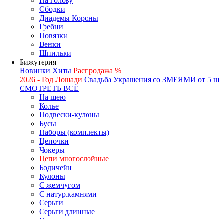
На голову
Ободки
Диадемы Короны
Гребни
Повязки
Венки
Шпильки
Бижутерия
Новинки
Хиты
Распродажа %
2026 - Год Лошади
Свадьба
Украшения со ЗМЕЯМИ
от 5 
СМОТРЕТЬ ВСЁ
На шею
Колье
Подвески-кулоны
Бусы
Наборы (комплекты)
Цепочки
Чокеры
Цепи многослойные
Бодичейн
Кулоны
С жемчугом
С натур.камнями
Серьги
Серьги длинные