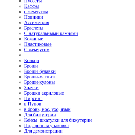
Пуссеты
Каффы
с жемчугом
Новинки
Ассиметрия
Браслеты
С натуральными камнями
Кожаные
Пластиковые
С жемчугом
Кольца
Броши
Броши-булавки
Броши-магниты
Броши-кулоны
Значки
Брошки акриловые
Пирсинг
в Пупок
в бровь, нос, ухо, язык
Для бижутерии
Кейсы, шкатулки для бижутерии
Подарочная упаковка
Для демонстрации