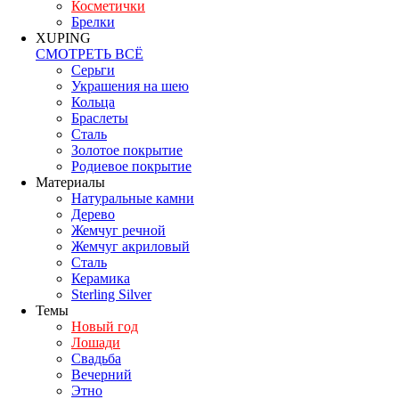
Косметички
Брелки
XUPING
СМОТРЕТЬ ВСЁ
Серьги
Украшения на шею
Кольца
Браслеты
Сталь
Золотое покрытие
Родиевое покрытие
Материалы
Натуральные камни
Дерево
Жемчуг речной
Жемчуг акриловый
Сталь
Керамика
Sterling Silver
Темы
Новый год
Лошади
Свадьба
Вечерний
Этно