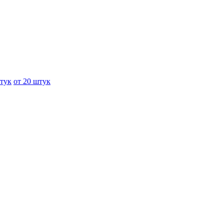
штук
от 20 штук