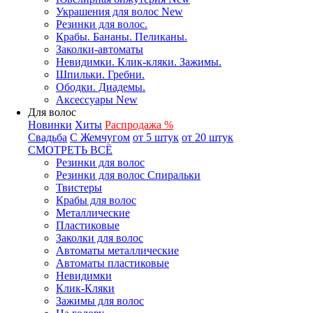
Украшения для волос New
Резинки для волос.
Крабы. Бананы. Пеликаны.
Заколки-автоматы
Невидимки. Клик-кляки. Зажимы.
Шпильки. Гребни.
Ободки. Диадемы.
Аксессуары New
Для волос
Новинки
Хиты
Распродажа %
Свадьба
С Жемчугом
от 5 штук
от 20 штук
СМОТРЕТЬ ВСЁ
Резинки для волос
Резинки для волос Спиральки
Твистеры
Крабы для волос
Металлические
Пластиковые
Заколки для волос
Автоматы металлические
Автоматы пластиковые
Невидимки
Клик-Кляки
Зажимы для волос