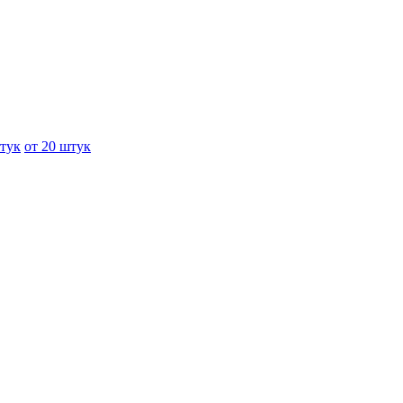
штук
от 20 штук