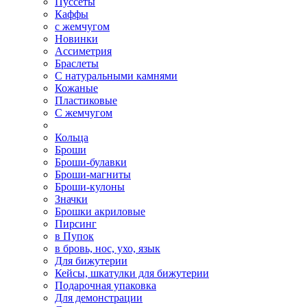
Пуссеты
Каффы
с жемчугом
Новинки
Ассиметрия
Браслеты
С натуральными камнями
Кожаные
Пластиковые
С жемчугом
Кольца
Броши
Броши-булавки
Броши-магниты
Броши-кулоны
Значки
Брошки акриловые
Пирсинг
в Пупок
в бровь, нос, ухо, язык
Для бижутерии
Кейсы, шкатулки для бижутерии
Подарочная упаковка
Для демонстрации