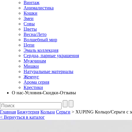
Винтаж
Анималистика
Кошки
Змеи
Совы
Цветы
Весна/Лето
Волшебный мир
Цепи
Эмаль коллекция
Сердца, парные украшения
Мужчинам
Мишки
Натуральные материалы
Жемчуг
Арома серия
Крестики
О нас-Условия-Скидки-Отзывы
Главная
Бижутерия
Кольца
Серьги
> XUPING Кольцо/Серьги с зам
< Вернуться в каталог