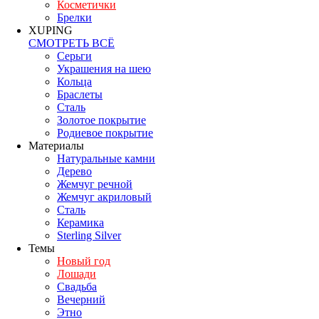
Косметички
Брелки
XUPING
СМОТРЕТЬ ВСЁ
Серьги
Украшения на шею
Кольца
Браслеты
Сталь
Золотое покрытие
Родиевое покрытие
Материалы
Натуральные камни
Дерево
Жемчуг речной
Жемчуг акриловый
Сталь
Керамика
Sterling Silver
Темы
Новый год
Лошади
Свадьба
Вечерний
Этно