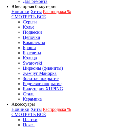
Для ремонта
Ювелирная бижутерия
Новинки
Хиты
Распродажа %
СМОТРЕТЬ ВСЁ
Серьги
Колье
Подвески
Цепочки
Комплекты
Броши
Браслеты
Кольца
Swarovski
Цирконы (фианиты)
Жемчуг Майорка
Золотое покрытие
Родиевое покрытие
Бижутерия XUPING
Сталь
Керамика
Аксессуары
Новинки
Хиты
Распродажа %
СМОТРЕТЬ ВСЁ
Платки
Пояса