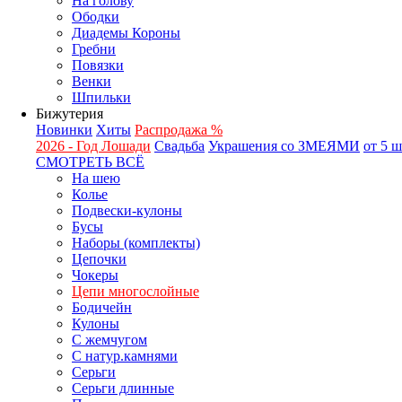
На голову
Ободки
Диадемы Короны
Гребни
Повязки
Венки
Шпильки
Бижутерия
Новинки
Хиты
Распродажа %
2026 - Год Лошади
Свадьба
Украшения со ЗМЕЯМИ
от 5 
СМОТРЕТЬ ВСЁ
На шею
Колье
Подвески-кулоны
Бусы
Наборы (комплекты)
Цепочки
Чокеры
Цепи многослойные
Бодичейн
Кулоны
С жемчугом
С натур.камнями
Серьги
Серьги длинные