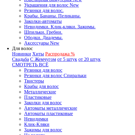
Украшения для волос New
Резинки для волос.
Крабы. Бананы. Пеликаны.
Заколки-автоматы
Невидимки. Клик-кляки. Зажимы.
Шпильки. Гребни.
Ободки. Диадемы.
Аксессуары New
Для волос
Новинки
Хиты
Распродажа %
Свадьба
С Жемчугом
от 5 штук
от 20 штук
СМОТРЕТЬ ВСЁ
Резинки для волос
Резинки для волос Спиральки
Твистеры
Крабы для волос
Металлические
Пластиковые
Заколки для волос
Автоматы металлические
Автоматы пластиковые
Невидимки
Клик-Кляки
Зажимы для волос