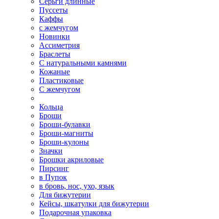
Серьги длинные
Пуссеты
Каффы
с жемчугом
Новинки
Ассиметрия
Браслеты
С натуральными камнями
Кожаные
Пластиковые
С жемчугом
Кольца
Броши
Броши-булавки
Броши-магниты
Броши-кулоны
Значки
Брошки акриловые
Пирсинг
в Пупок
в бровь, нос, ухо, язык
Для бижутерии
Кейсы, шкатулки для бижутерии
Подарочная упаковка