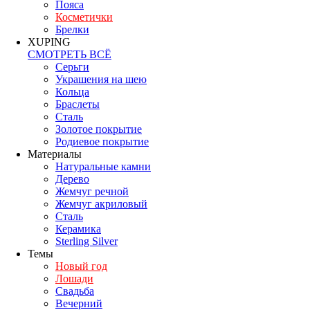
Пояса
Косметички
Брелки
XUPING
СМОТРЕТЬ ВСЁ
Серьги
Украшения на шею
Кольца
Браслеты
Сталь
Золотое покрытие
Родиевое покрытие
Материалы
Натуральные камни
Дерево
Жемчуг речной
Жемчуг акриловый
Сталь
Керамика
Sterling Silver
Темы
Новый год
Лошади
Свадьба
Вечерний