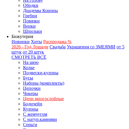
На голову
Ободки
Диадемы Короны
Гребни
Повязки
Венки
Шпильки
Бижутерия
Новинки
Хиты
Распродажа %
2026 - Год Лошади
Свадьба
Украшения со ЗМЕЯМИ
от 5
штук
от 20 штук
СМОТРЕТЬ ВСЁ
На шею
Колье
Подвески-кулоны
Бусы
Наборы (комплекты)
Цепочки
Чокеры
Цепи многослойные
Бодичейн
Кулоны
С жемчугом
С натур.камнями
Серьги