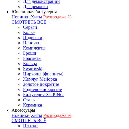
Для демонстрации
Для ремонта
Ювелирная бижутерия
Новинки
Хиты
Распродажа %
СМОТРЕТЬ ВСЁ
Серьги
Колье
Подвески
Цепочки
Комплекты
Броши
Браслеты
Кольца
Swarovski
Цирконы (фианиты)
Жемчуг Майорка
Золотое покрытие
Родиевое покрытие
Бижутерия XUPING
Сталь
Керамика
Аксессуары
Новинки
Хиты
Распродажа %
СМОТРЕТЬ ВСЁ
Платки