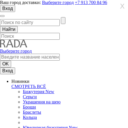
Ваш город доставки:
Выберите город
+7 913 700 84 96
X
X
X
Вход
Выберите город
Вход
Новинки
СМОТРЕТЬ ВСЁ
Бижутерия New
Серьги
Украшения на шею
Броши
Браслеты
Кольца
Ювелирная бижутерия New