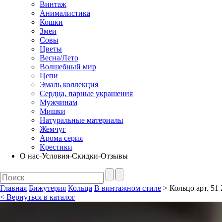
Винтаж
Анималистика
Кошки
Змеи
Совы
Цветы
Весна/Лето
Волшебный мир
Цепи
Эмаль коллекция
Сердца, парные украшения
Мужчинам
Мишки
Натуральные материалы
Жемчуг
Арома серия
Крестики
О нас-Условия-Скидки-Отзывы
Главная
Бижутерия
Кольца
В винтажном стиле
> Кольцо арт. 51 
< Вернуться в каталог