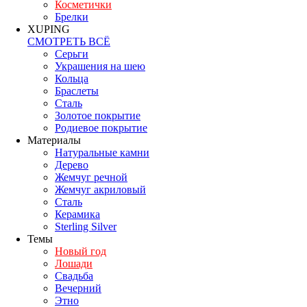
Косметички
Брелки
XUPING
СМОТРЕТЬ ВСЁ
Серьги
Украшения на шею
Кольца
Браслеты
Сталь
Золотое покрытие
Родиевое покрытие
Материалы
Натуральные камни
Дерево
Жемчуг речной
Жемчуг акриловый
Сталь
Керамика
Sterling Silver
Темы
Новый год
Лошади
Свадьба
Вечерний
Этно