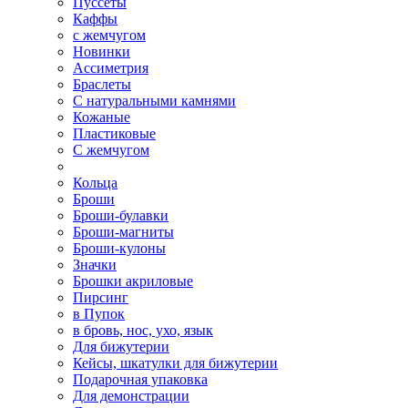
Пуссеты
Каффы
с жемчугом
Новинки
Ассиметрия
Браслеты
С натуральными камнями
Кожаные
Пластиковые
С жемчугом
Кольца
Броши
Броши-булавки
Броши-магниты
Броши-кулоны
Значки
Брошки акриловые
Пирсинг
в Пупок
в бровь, нос, ухо, язык
Для бижутерии
Кейсы, шкатулки для бижутерии
Подарочная упаковка
Для демонстрации