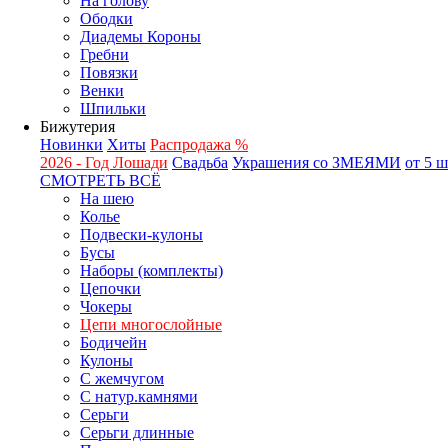
На голову
Ободки
Диадемы Короны
Гребни
Повязки
Венки
Шпильки
Бижутерия
Новинки
Хиты
Распродажа %
2026 - Год Лошади
Свадьба
Украшения со ЗМЕЯМИ
от 5 
СМОТРЕТЬ ВСЁ
На шею
Колье
Подвески-кулоны
Бусы
Наборы (комплекты)
Цепочки
Чокеры
Цепи многослойные
Бодичейн
Кулоны
С жемчугом
С натур.камнями
Серьги
Серьги длинные