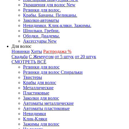
Украшения для волос New
Резинки для волос.
Крабы. Бананы. Пеликаны.
Заколки-автоматы
Невидимки. Клик-кляки. Зажимы.
Шпильки. Гребни.
Ободки. Диадемы.
Аксессуары New
Для волос
Новинки
Хиты
Распродажа %
Свадьба
С Жемчугом
от 5 штук
от 20 штук
СМОТРЕТЬ ВСЁ
Резинки для волос
Резинки для волос Спиральки
Твистеры
Крабы для волос
Металлические
Пластиковые
Заколки для волос
Автоматы металлические
Автоматы пластиковые
Невидимки
Клик-Кляки
Зажимы для волос