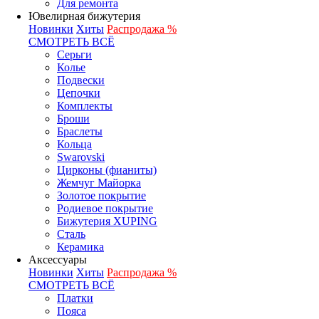
Для ремонта
Ювелирная бижутерия
Новинки
Хиты
Распродажа %
СМОТРЕТЬ ВСЁ
Серьги
Колье
Подвески
Цепочки
Комплекты
Броши
Браслеты
Кольца
Swarovski
Цирконы (фианиты)
Жемчуг Майорка
Золотое покрытие
Родиевое покрытие
Бижутерия XUPING
Сталь
Керамика
Аксессуары
Новинки
Хиты
Распродажа %
СМОТРЕТЬ ВСЁ
Платки
Пояса