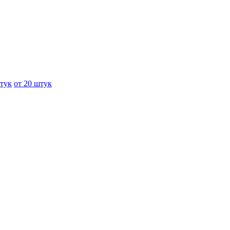
штук
от 20 штук