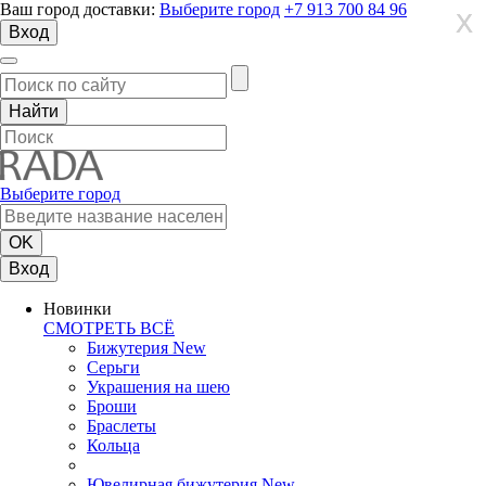
Ваш город доставки:
Выберите город
+7 913 700 84 96
X
X
X
Вход
Выберите город
Вход
Новинки
СМОТРЕТЬ ВСЁ
Бижутерия New
Серьги
Украшения на шею
Броши
Браслеты
Кольца
Ювелирная бижутерия New