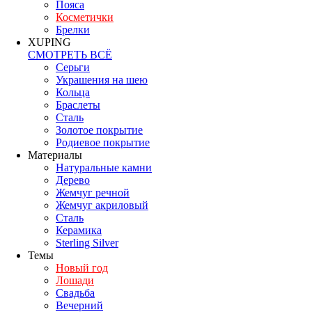
Пояса
Косметички
Брелки
XUPING
СМОТРЕТЬ ВСЁ
Серьги
Украшения на шею
Кольца
Браслеты
Сталь
Золотое покрытие
Родиевое покрытие
Материалы
Натуральные камни
Дерево
Жемчуг речной
Жемчуг акриловый
Сталь
Керамика
Sterling Silver
Темы
Новый год
Лошади
Свадьба
Вечерний