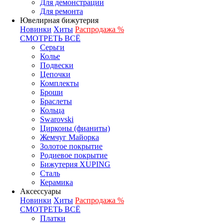
Для демонстрации
Для ремонта
Ювелирная бижутерия
Новинки
Хиты
Распродажа %
СМОТРЕТЬ ВСЁ
Серьги
Колье
Подвески
Цепочки
Комплекты
Броши
Браслеты
Кольца
Swarovski
Цирконы (фианиты)
Жемчуг Майорка
Золотое покрытие
Родиевое покрытие
Бижутерия XUPING
Сталь
Керамика
Аксессуары
Новинки
Хиты
Распродажа %
СМОТРЕТЬ ВСЁ
Платки