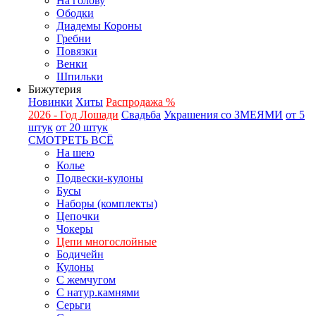
На голову
Ободки
Диадемы Короны
Гребни
Повязки
Венки
Шпильки
Бижутерия
Новинки
Хиты
Распродажа %
2026 - Год Лошади
Свадьба
Украшения со ЗМЕЯМИ
от 5
штук
от 20 штук
СМОТРЕТЬ ВСЁ
На шею
Колье
Подвески-кулоны
Бусы
Наборы (комплекты)
Цепочки
Чокеры
Цепи многослойные
Бодичейн
Кулоны
С жемчугом
С натур.камнями
Серьги