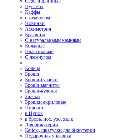
Серьги длинные
Пуссеты
Каффы
с жемчугом
Новинки
Ассиметрия
Браслеты
С натуральными камнями
Кожаные
Пластиковые
С жемчугом
Кольца
Броши
Броши-булавки
Броши-магниты
Броши-кулоны
Значки
Брошки акриловые
Пирсинг
в Пупок
в бровь, нос, ухо, язык
Для бижутерии
Кейсы, шкатулки для бижутерии
Подарочная упаковка