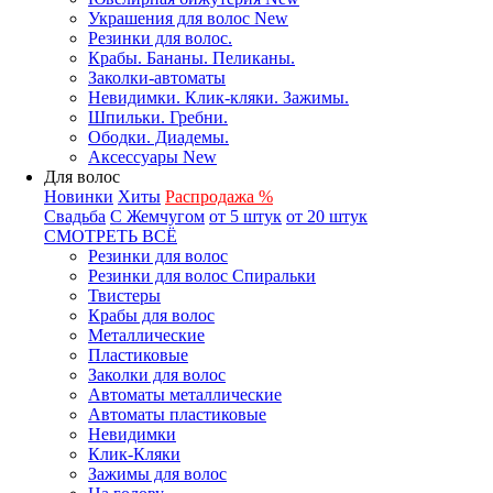
Украшения для волос New
Резинки для волос.
Крабы. Бананы. Пеликаны.
Заколки-автоматы
Невидимки. Клик-кляки. Зажимы.
Шпильки. Гребни.
Ободки. Диадемы.
Аксессуары New
Для волос
Новинки
Хиты
Распродажа %
Свадьба
С Жемчугом
от 5 штук
от 20 штук
СМОТРЕТЬ ВСЁ
Резинки для волос
Резинки для волос Спиральки
Твистеры
Крабы для волос
Металлические
Пластиковые
Заколки для волос
Автоматы металлические
Автоматы пластиковые
Невидимки
Клик-Кляки
Зажимы для волос