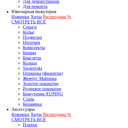
Для демонстрации
Для ремонта
Ювелирная бижутерия
Новинки
Хиты
Распродажа %
СМОТРЕТЬ ВСЁ
Серьги
Колье
Подвески
Цепочки
Комплекты
Броши
Браслеты
Кольца
Swarovski
Цирконы (фианиты)
Жемчуг Майорка
Золотое покрытие
Родиевое покрытие
Бижутерия XUPING
Сталь
Керамика
Аксессуары
Новинки
Хиты
Распродажа %
СМОТРЕТЬ ВСЁ
Платки