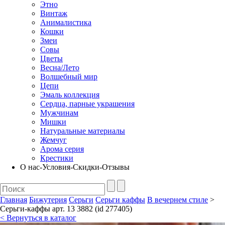
Этно
Винтаж
Анималистика
Кошки
Змеи
Совы
Цветы
Весна/Лето
Волшебный мир
Цепи
Эмаль коллекция
Сердца, парные украшения
Мужчинам
Мишки
Натуральные материалы
Жемчуг
Арома серия
Крестики
О нас-Условия-Скидки-Отзывы
Главная
Бижутерия
Серьги
Серьги каффы
В вечернем стиле
>
Серьги-каффы арт. 13 3882 (id 277405)
< Вернуться в каталог