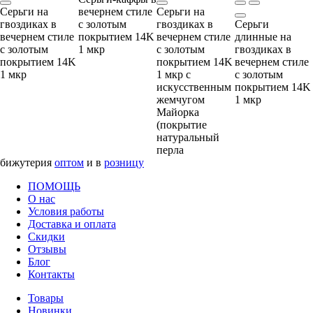
Серьги на
вечернем стиле
Серьги на
гвоздиках в
с золотым
гвоздиках в
Серьги
вечернем стиле
покрытием 14K
вечернем стиле
длинные на
с золотым
1 мкр
с золотым
гвоздиках в
покрытием 14K
покрытием 14K
вечернем стиле
1 мкр
1 мкр с
с золотым
искусственным
покрытием 14K
жемчугом
1 мкр
Майорка
(покрытие
натуральный
перла
бижутерия
оптом
и в
розницу
ПОМОЩЬ
О нас
Условия работы
Доставка и оплата
Скидки
Отзывы
Блог
Контакты
Товары
Новинки