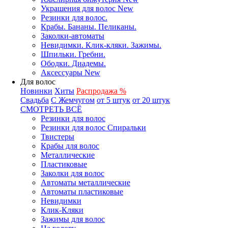
Украшения для волос New
Резинки для волос.
Крабы. Бананы. Пеликаны.
Заколки-автоматы
Невидимки. Клик-кляки. Зажимы.
Шпильки. Гребни.
Ободки. Диадемы.
Аксессуары New
Для волос
Новинки
Хиты
Распродажа %
Свадьба
С Жемчугом
от 5 штук
от 20 штук
СМОТРЕТЬ ВСЁ
Резинки для волос
Резинки для волос Спиральки
Твистеры
Крабы для волос
Металлические
Пластиковые
Заколки для волос
Автоматы металлические
Автоматы пластиковые
Невидимки
Клик-Кляки
Зажимы для волос