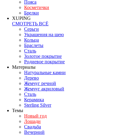
Пояса
Косметички
Брелки
XUPING
СМОТРЕТЬ ВСЁ
Серьги
Украшения на шею
Кольца
Браслеты
Сталь
Золотое покрытие
Родиевое покрытие
Материалы
Натуральные камни
Дерево
Жемчуг речной
Жемчуг акриловый
Сталь
Керамика
Sterling Silver
Темы
Новый год
Лошади
Свадьба
Вечерний