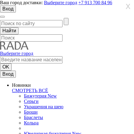
Ваш город доставки:
Выберите город
+7 913 700 84 96
X
X
X
Вход
Выберите город
Вход
Новинки
СМОТРЕТЬ ВСЁ
Бижутерия New
Серьги
Украшения на шею
Броши
Браслеты
Кольца
Ювелирная бижутерия New