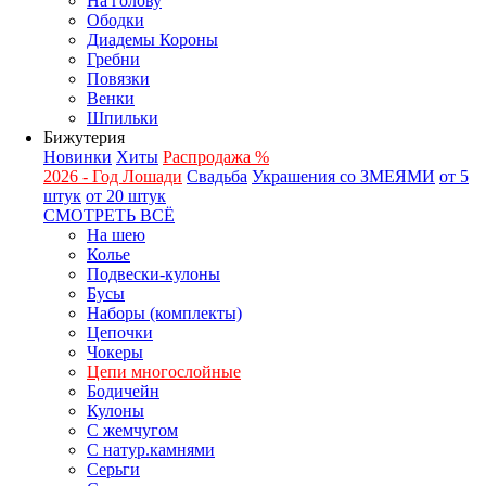
На голову
Ободки
Диадемы Короны
Гребни
Повязки
Венки
Шпильки
Бижутерия
Новинки
Хиты
Распродажа %
2026 - Год Лошади
Свадьба
Украшения со ЗМЕЯМИ
от 5
штук
от 20 штук
СМОТРЕТЬ ВСЁ
На шею
Колье
Подвески-кулоны
Бусы
Наборы (комплекты)
Цепочки
Чокеры
Цепи многослойные
Бодичейн
Кулоны
С жемчугом
С натур.камнями
Серьги