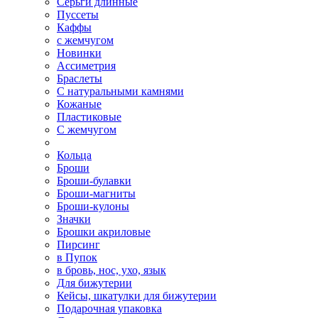
Серьги длинные
Пуссеты
Каффы
с жемчугом
Новинки
Ассиметрия
Браслеты
С натуральными камнями
Кожаные
Пластиковые
С жемчугом
Кольца
Броши
Броши-булавки
Броши-магниты
Броши-кулоны
Значки
Брошки акриловые
Пирсинг
в Пупок
в бровь, нос, ухо, язык
Для бижутерии
Кейсы, шкатулки для бижутерии
Подарочная упаковка