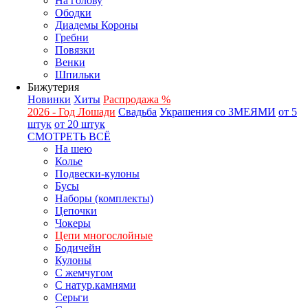
На голову
Ободки
Диадемы Короны
Гребни
Повязки
Венки
Шпильки
Бижутерия
Новинки
Хиты
Распродажа %
2026 - Год Лошади
Свадьба
Украшения со ЗМЕЯМИ
от 5
штук
от 20 штук
СМОТРЕТЬ ВСЁ
На шею
Колье
Подвески-кулоны
Бусы
Наборы (комплекты)
Цепочки
Чокеры
Цепи многослойные
Бодичейн
Кулоны
С жемчугом
С натур.камнями
Серьги