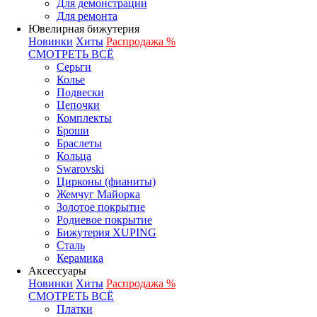
Для демонстрации
Для ремонта
Ювелирная бижутерия
Новинки
Хиты
Распродажа %
СМОТРЕТЬ ВСЁ
Серьги
Колье
Подвески
Цепочки
Комплекты
Броши
Браслеты
Кольца
Swarovski
Цирконы (фианиты)
Жемчуг Майорка
Золотое покрытие
Родиевое покрытие
Бижутерия XUPING
Сталь
Керамика
Аксессуары
Новинки
Хиты
Распродажа %
СМОТРЕТЬ ВСЁ
Платки