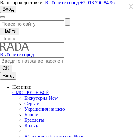
Ваш город доставки:
Выберите город
+7 913 700 84 96
X
X
X
Вход
Выберите город
Вход
Новинки
СМОТРЕТЬ ВСЁ
Бижутерия New
Серьги
Украшения на шею
Броши
Браслеты
Кольца
Ювелирная бижутерия New