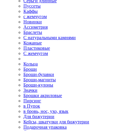
Серьги длинные
Пуссеты
Каффы
с жемчугом
Новинки
Ассиметрия
Браслеты
С натуральными камнями
Кожаные
Пластиковые
С жемчугом
Кольца
Броши
Броши-булавки
Броши-магниты
Броши-кулоны
Значки
Брошки акриловые
Пирсинг
в Пупок
в бровь, нос, ухо, язык
Для бижутерии
Кейсы, шкатулки для бижутерии
Подарочная упаковка