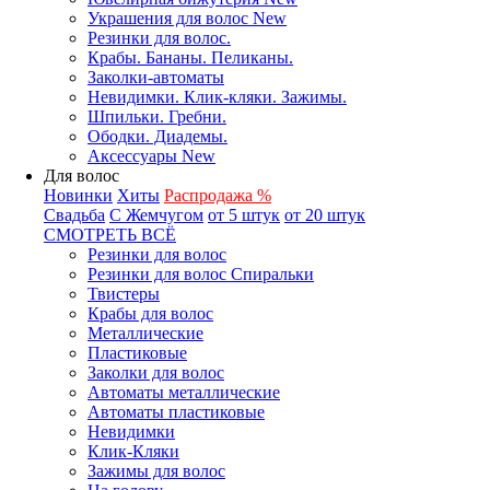
Украшения для волос New
Резинки для волос.
Крабы. Бананы. Пеликаны.
Заколки-автоматы
Невидимки. Клик-кляки. Зажимы.
Шпильки. Гребни.
Ободки. Диадемы.
Аксессуары New
Для волос
Новинки
Хиты
Распродажа %
Свадьба
С Жемчугом
от 5 штук
от 20 штук
СМОТРЕТЬ ВСЁ
Резинки для волос
Резинки для волос Спиральки
Твистеры
Крабы для волос
Металлические
Пластиковые
Заколки для волос
Автоматы металлические
Автоматы пластиковые
Невидимки
Клик-Кляки
Зажимы для волос