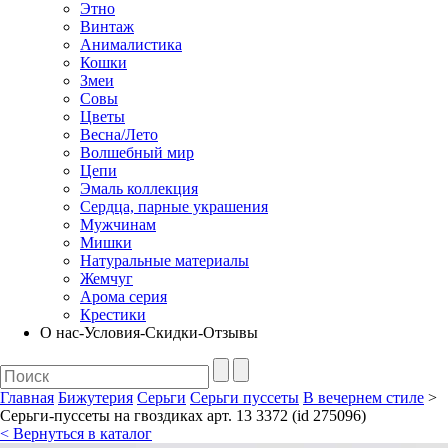
Этно
Винтаж
Анималистика
Кошки
Змеи
Совы
Цветы
Весна/Лето
Волшебный мир
Цепи
Эмаль коллекция
Сердца, парные украшения
Мужчинам
Мишки
Натуральные материалы
Жемчуг
Арома серия
Крестики
О нас-Условия-Скидки-Отзывы
Главная
Бижутерия
Серьги
Серьги пуссеты
В вечернем стиле
>
Серьги-пуссеты на гвоздиках арт. 13 3372 (id 275096)
< Вернуться в каталог