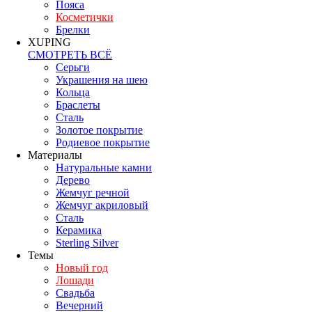
Пояса
Косметички
Брелки
XUPING
СМОТРЕТЬ ВСЁ
Серьги
Украшения на шею
Кольца
Браслеты
Сталь
Золотое покрытие
Родиевое покрытие
Материалы
Натуральные камни
Дерево
Жемчуг речной
Жемчуг акриловый
Сталь
Керамика
Sterling Silver
Темы
Новый год
Лошади
Свадьба
Вечерний