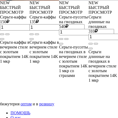
NEW
NEW
NEW
NEW
БЫСТРЫЙ
БЫСТРЫЙ
БЫСТРЫЙ
БЫСТРЫЙ
ПРОСМОТР
ПРОСМОТР
ПРОСМОТР
ПРОСМОТР
Серьги-каффы
Серьги-каффы
Серьги-пуссеты
Серьги
150
135
на гвоздиках
длинные на
540
гвоздиках
310
Серьги-каффы в
Серьги-каффы в
вечернем стиле
вечернем стиле
Серьги-пуссеты
с золотым
с золотым
на гвоздиках в
Серьги
покрытием 14K
покрытием 14K
вечернем стиле
длинные на
1 мкр
1 мкр
с золотым
гвоздиках в
покрытием 14K
вечернем стиле
1 мкр со
с золотым
стразами
покрытием 14K
1 мкр
бижутерия
оптом
и в
розницу
ПОМОЩЬ
О нас