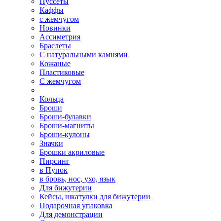
Пуссеты
Каффы
с жемчугом
Новинки
Ассиметрия
Браслеты
С натуральными камнями
Кожаные
Пластиковые
С жемчугом
Кольца
Броши
Броши-булавки
Броши-магниты
Броши-кулоны
Значки
Брошки акриловые
Пирсинг
в Пупок
в бровь, нос, ухо, язык
Для бижутерии
Кейсы, шкатулки для бижутерии
Подарочная упаковка
Для демонстрации