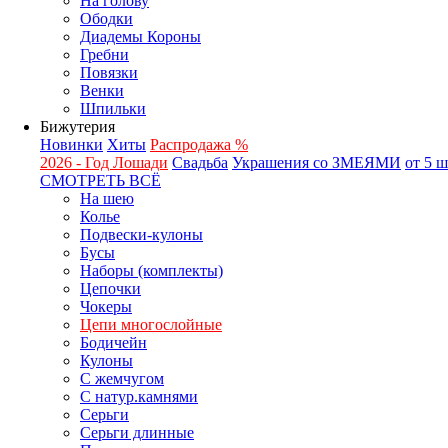
На голову
Ободки
Диадемы Короны
Гребни
Повязки
Венки
Шпильки
Бижутерия
Новинки
Хиты
Распродажа %
2026 - Год Лошади
Свадьба
Украшения со ЗМЕЯМИ
от 5 
СМОТРЕТЬ ВСЁ
На шею
Колье
Подвески-кулоны
Бусы
Наборы (комплекты)
Цепочки
Чокеры
Цепи многослойные
Бодичейн
Кулоны
С жемчугом
С натур.камнями
Серьги
Серьги длинные