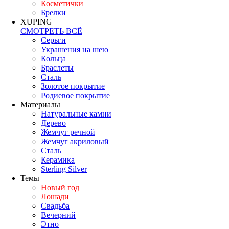
Косметички
Брелки
XUPING
СМОТРЕТЬ ВСЁ
Серьги
Украшения на шею
Кольца
Браслеты
Сталь
Золотое покрытие
Родиевое покрытие
Материалы
Натуральные камни
Дерево
Жемчуг речной
Жемчуг акриловый
Сталь
Керамика
Sterling Silver
Темы
Новый год
Лошади
Свадьба
Вечерний
Этно