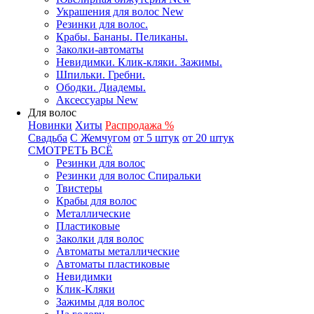
Украшения для волос New
Резинки для волос.
Крабы. Бананы. Пеликаны.
Заколки-автоматы
Невидимки. Клик-кляки. Зажимы.
Шпильки. Гребни.
Ободки. Диадемы.
Аксессуары New
Для волос
Новинки
Хиты
Распродажа %
Свадьба
С Жемчугом
от 5 штук
от 20 штук
СМОТРЕТЬ ВСЁ
Резинки для волос
Резинки для волос Спиральки
Твистеры
Крабы для волос
Металлические
Пластиковые
Заколки для волос
Автоматы металлические
Автоматы пластиковые
Невидимки
Клик-Кляки
Зажимы для волос