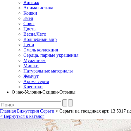
Винтаж
Анималистика
Кошки
Змеи
Совы
Цветы
Весна/Лето
Волшебный мир
Цепи
Эмаль коллекция
Сердца, парные украшения
Мужчинам
Мишки
Натуральные материалы
Жемчуг
Арома серия
Крестики
О нас-Условия-Скидки-Отзывы
Главная
Бижутерия
Серьги
> Серьги на гвоздиках арт. 13 5317 (i
< Вернуться в каталог