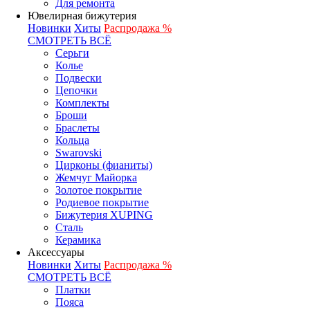
Для ремонта
Ювелирная бижутерия
Новинки
Хиты
Распродажа %
СМОТРЕТЬ ВСЁ
Серьги
Колье
Подвески
Цепочки
Комплекты
Броши
Браслеты
Кольца
Swarovski
Цирконы (фианиты)
Жемчуг Майорка
Золотое покрытие
Родиевое покрытие
Бижутерия XUPING
Сталь
Керамика
Аксессуары
Новинки
Хиты
Распродажа %
СМОТРЕТЬ ВСЁ
Платки
Пояса