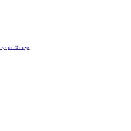
штук
от 20 штук