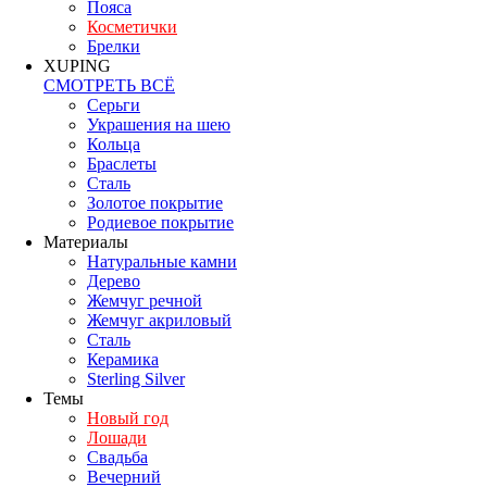
Пояса
Косметички
Брелки
XUPING
СМОТРЕТЬ ВСЁ
Серьги
Украшения на шею
Кольца
Браслеты
Сталь
Золотое покрытие
Родиевое покрытие
Материалы
Натуральные камни
Дерево
Жемчуг речной
Жемчуг акриловый
Сталь
Керамика
Sterling Silver
Темы
Новый год
Лошади
Свадьба
Вечерний