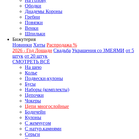
На голову
Ободки
Диадемы Короны
Гребни
Повязки
Венки
Шпильки
Бижутерия
Новинки
Хиты
Распродажа %
2026 - Год Лошади
Свадьба
Украшения со ЗМЕЯМИ
от 5
штук
от 20 штук
СМОТРЕТЬ ВСЁ
На шею
Колье
Подвески-кулоны
Бусы
Наборы (комплекты)
Цепочки
Чокеры
Цепи многослойные
Бодичейн
Кулоны
С жемчугом
С натур.камнями
Серьги