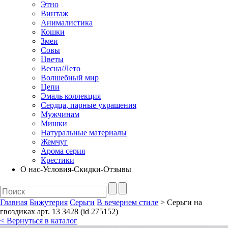
Этно
Винтаж
Анималистика
Кошки
Змеи
Совы
Цветы
Весна/Лето
Волшебный мир
Цепи
Эмаль коллекция
Сердца, парные украшения
Мужчинам
Мишки
Натуральные материалы
Жемчуг
Арома серия
Крестики
О нас-Условия-Скидки-Отзывы
Главная
Бижутерия
Серьги
В вечернем стиле
> Серьги на
гвоздиках арт. 13 3428 (id 275152)
< Вернуться в каталог