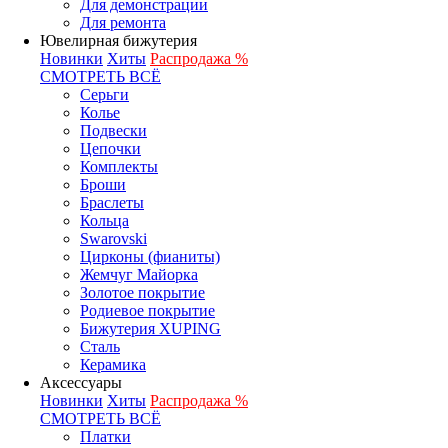
Для демонстрации
Для ремонта
Ювелирная бижутерия
Новинки
Хиты
Распродажа %
СМОТРЕТЬ ВСЁ
Серьги
Колье
Подвески
Цепочки
Комплекты
Броши
Браслеты
Кольца
Swarovski
Цирконы (фианиты)
Жемчуг Майорка
Золотое покрытие
Родиевое покрытие
Бижутерия XUPING
Сталь
Керамика
Аксессуары
Новинки
Хиты
Распродажа %
СМОТРЕТЬ ВСЁ
Платки