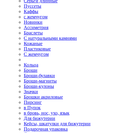
Серьги длинные
Пуссеты
Каффы
с жемчугом
Новинки
Ассиметрия
Браслеты
С натуральными камнями
Кожаные
Пластиковые
С жемчугом
Кольца
Броши
Броши-булавки
Броши-магниты
Броши-кулоны
Значки
Брошки акриловые
Пирсинг
в Пупок
в бровь, нос, ухо, язык
Для бижутерии
Кейсы, шкатулки для бижутерии
Подарочная упаковка