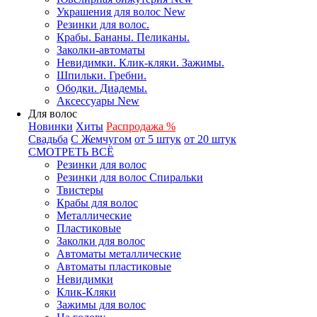
Украшения для волос New
Резинки для волос.
Крабы. Бананы. Пеликаны.
Заколки-автоматы
Невидимки. Клик-кляки. Зажимы.
Шпильки. Гребни.
Ободки. Диадемы.
Аксессуары New
Для волос
Новинки
Хиты
Распродажа %
Свадьба
С Жемчугом
от 5 штук
от 20 штук
СМОТРЕТЬ ВСЁ
Резинки для волос
Резинки для волос Спиральки
Твистеры
Крабы для волос
Металлические
Пластиковые
Заколки для волос
Автоматы металлические
Автоматы пластиковые
Невидимки
Клик-Кляки
Зажимы для волос