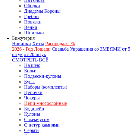
На голову
Ободки
Диадемы Короны
Гребни
Повязки
Венки
Шпильки
Бижутерия
Новинки
Хиты
Распродажа %
2026 - Год Лошади
Свадьба
Украшения со ЗМЕЯМИ
от 5
штук
от 20 штук
СМОТРЕТЬ ВСЁ
На шею
Колье
Подвески-кулоны
Бусы
Наборы (комплекты)
Цепочки
Чокеры
Цепи многослойные
Бодичейн
Кулоны
С жемчугом
С натур.камнями
Серьги