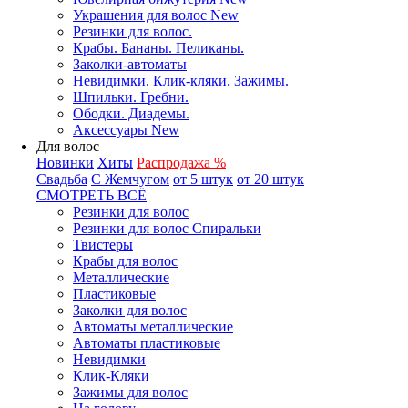
Украшения для волос New
Резинки для волос.
Крабы. Бананы. Пеликаны.
Заколки-автоматы
Невидимки. Клик-кляки. Зажимы.
Шпильки. Гребни.
Ободки. Диадемы.
Аксессуары New
Для волос
Новинки
Хиты
Распродажа %
Свадьба
С Жемчугом
от 5 штук
от 20 штук
СМОТРЕТЬ ВСЁ
Резинки для волос
Резинки для волос Спиральки
Твистеры
Крабы для волос
Металлические
Пластиковые
Заколки для волос
Автоматы металлические
Автоматы пластиковые
Невидимки
Клик-Кляки
Зажимы для волос