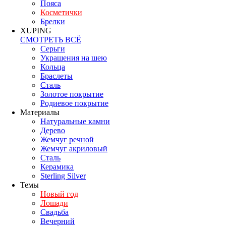
Пояса
Косметички
Брелки
XUPING
СМОТРЕТЬ ВСЁ
Серьги
Украшения на шею
Кольца
Браслеты
Сталь
Золотое покрытие
Родиевое покрытие
Материалы
Натуральные камни
Дерево
Жемчуг речной
Жемчуг акриловый
Сталь
Керамика
Sterling Silver
Темы
Новый год
Лошади
Свадьба
Вечерний