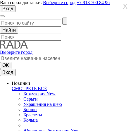
Ваш город доставки:
Выберите город
+7 913 700 84 96
X
X
X
Вход
Выберите город
Вход
Новинки
СМОТРЕТЬ ВСЁ
Бижутерия New
Серьги
Украшения на шею
Броши
Браслеты
Кольца
Ювелирная бижутерия New