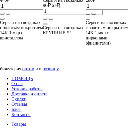
440
Серьги на гвоздиках
280
96
67
Серьги на гвоздиках
Серьги на гвоздиках
с золотым покрытием
Серьги на гвоздиках
с золотым покрытие
14K 1 мкр с
КРУПНЫЕ !!!
14K 1 мкр с
кристаллом
цирконами
(фианитами)
бижутерия
оптом
и в
розницу
ПОМОЩЬ
О нас
Условия работы
Доставка и оплата
Скидки
Отзывы
Блог
Контакты
Товары