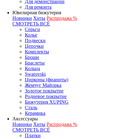
Для демонстрации
Для ремонта
Ювелирная бижутерия
Новинки
Хиты
Распродажа %
СМОТРЕТЬ ВСЁ
Серьги
Колье
Подвески
Цепочки
Комплекты
Броши
Браслеты
Кольца
Swarovski
Цирконы (фианиты)
Жемчуг Майорка
Золотое покрытие
Родиевое покрытие
Бижутерия XUPING
Сталь
Керамика
Аксессуары
Новинки
Хиты
Распродажа %
СМОТРЕТЬ ВСЁ
Платки