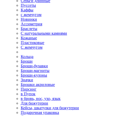
Серьги длинные
Пуссеты
Каффы
с жемчугом
Новинки
Ассиметрия
Браслеты
С натуральными камнями
Кожаные
Пластиковые
С жемчугом
Кольца
Броши
Броши-булавки
Броши-магниты
Броши-кулоны
Значки
Брошки акриловые
Пирсинг
в Пупок
в бровь, нос, ухо, язык
Для бижутерии
Кейсы, шкатулки для бижутерии
Подарочная упаковка